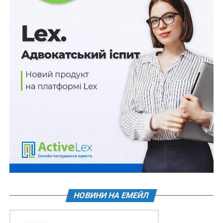
ПОВ'ЯЗАНІ ТЕМИ:
FEATURED
LEX
ЗСУ
СИЛИ БЕЗПІЛОТНИХ СИСТЕМ
НАСТУПНА
Зброю і боєприпаси слід задекларувати
цивільним, які беруть участь у відсічі збройній
агресії
НЕ ПРОПУСТІТЬ
Щорічне погодження фінпоказників
держпідприємств: затверджено Порядок
НОВИНИ НА ЕМЕЙЛ