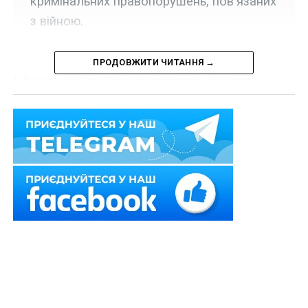
кримінальних правопорушень, пов'язаних
з війною.
ПРОДОВЖИТИ ЧИТАННЯ →
У Верховній Раді України зареєстровано проект
Закону
№ 11507
, яким пропонується включити до
структури Збройних Сил України окремий рід сил –
Сили безпілотних систем.
Нагадаємо,
у службі цивільного захисту
з’явилися майстер-сержанти
Також зверніть увагу на
Правові позиції Верховного
Суду щодо кримінальних правопорушень, пов’язаних
з війною,
та збірник
Воєнний стан. Всі нормативні
матеріали, алгоритми дій, роз’яснення, корисні
ресурси
.