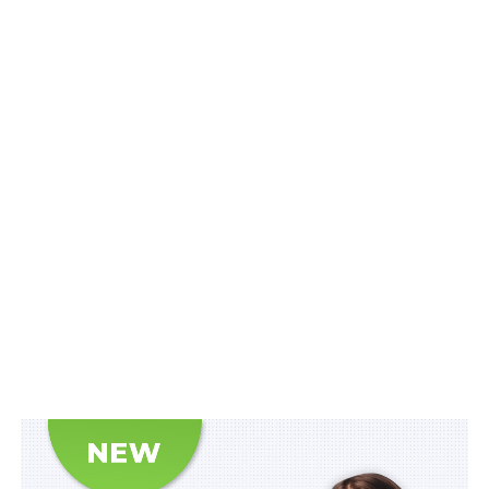
Схожі статті:
Перебування обвинуваченої на службі в ЗСУ
унеможливлює здійснення нею постійного
догляду за…
В ЗСУ створять об’єднані сили швидкого
реагування
Не більше 48 036 грн на гектар - компенсація
за реконструкцію і будівництво меліоративних
систем
Критично важливі ліки та медвироби включать
до стратегічного резерву
День оператора Сил безпілотних систем
пропонують відзначати 6 лютого