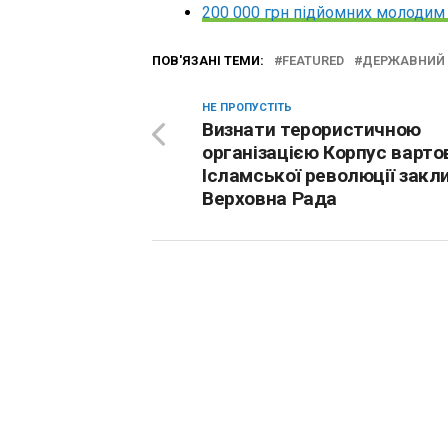
200 000 грн підйомних молодим л
ПОВ'ЯЗАНІ ТЕМИ:
FEATURED
ДЕРЖАВНИЙ
НЕ ПРОПУСТІТЬ
Визнати терористичною
організацією Корпус варто
Ісламської революції закл
Верховна Рада