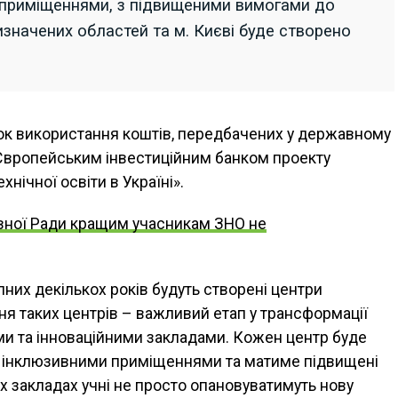
 приміщеннями, з підвищеними вимогами до
визначених областей та м. Києві буде створено
к використання коштів, передбачених у державному
 Європейським інвестиційним банком проекту
нічної освіти в Україні».
вної Ради кращим учасникам ЗНО не
них декількох років будуть створені центри
ня таких центрів – важливий етап у трансформації
ими та інноваційними закладами. Кожен центр буде
, інклюзивними приміщеннями та матиме підвищені
цих закладах учні не просто опановуватимуть нову