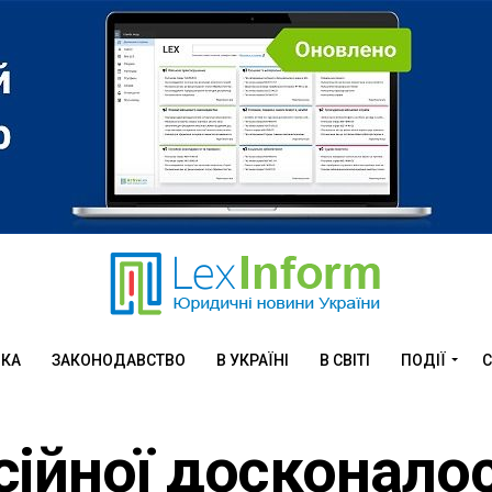
ИКА
ЗАКОНОДАВСТВО
В УКРАЇНІ
В СВІТІ
ПОДІЇ
С
ійної досконалос