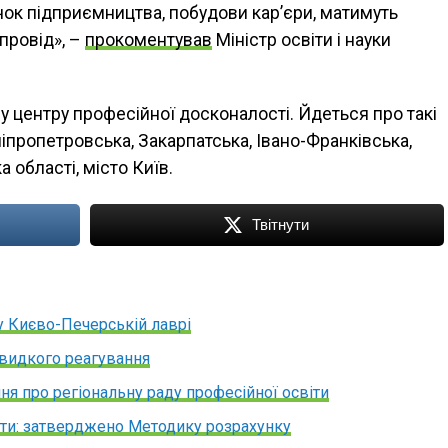
чок підприємництва, побудови кар’єри, матимуть
провід», –
прокоментував
Міністр освіти і науки
у центру професійної досконалості. Йдеться про такі
ніпропетровська, Закарпатська, Івано-Франківська,
а області, місто Київ.
Твітнути
у Києво-Печерській лаврі
швидкого реагування
я про регіональну раду професійної освіти
віти: затверджено Методику розрахунку