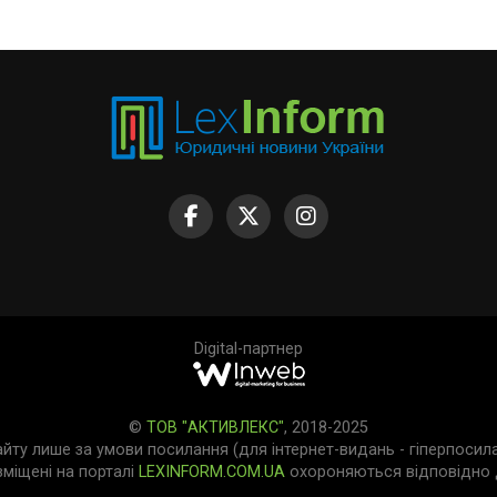
Digital-партнер
©
ТОВ "АКТИВЛЕКС"
, 2018-2025
айту лише за умови посилання (для інтернет-видань - гіперпосил
зміщені на порталі
LEXINFORM.COM.UA
охороняються відповідно д