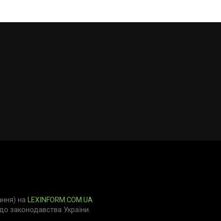
ання) на
LEXINFORM.COM.UA
о законодавства України.