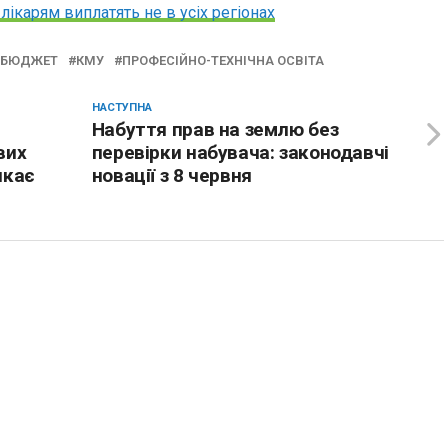
ікарям виплатять не в усіх регіонах
 БЮДЖЕТ
КМУ
ПРОФЕСІЙНО-ТЕХНІЧНА ОСВІТА
НАСТУПНА
Набуття прав на землю без
вих
перевірки набувача: законодавчі
икає
новації з 8 червня