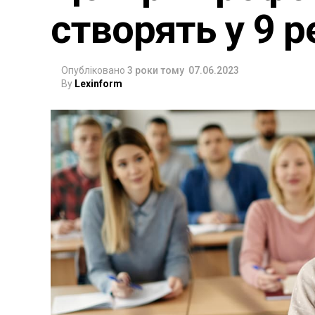
створять у 9 р
Опубліковано
3 роки тому
07.06.2023
By
Lexinform