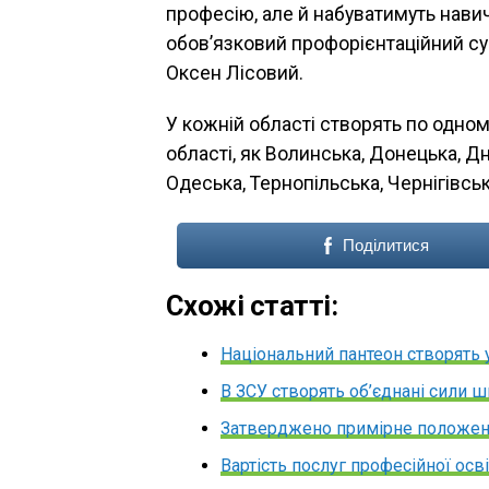
професію, але й набуватимуть нави
обов’язковий профорієнтаційний су
Оксен Лісовий.
У кожній області створять по одном
області, як Волинська, Донецька, Д
Одеська, Тернопільська, Чернігівськ
Поділитися
Схожі статті:
Національний пантеон створять 
В ЗСУ створять об’єднані сили 
Затверджено примірне положенн
Вартість послуг професійної ос