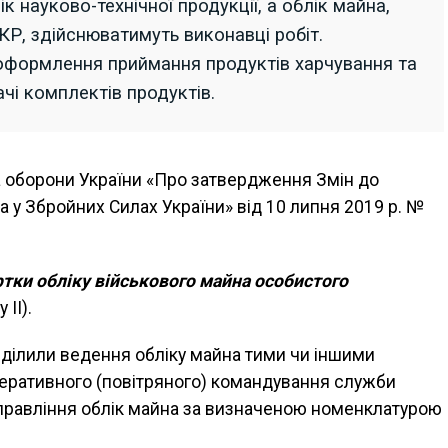
 науково-технічної продукції, а облік майна,
Р, здійснюватимуть виконавці робіт.
оформлення приймання продуктів харчування та
чі комплектів продуктів.
а оборони України «Про затвердження Змін до
на у Збройних Силах України» від 10 липня 2019 р. №
ртки обліку військового майна особистого
 II).
озділили ведення обліку майна тими чи іншими
перативного (повітряного) командування служби
управління облік майна за визначеною номенклатурою