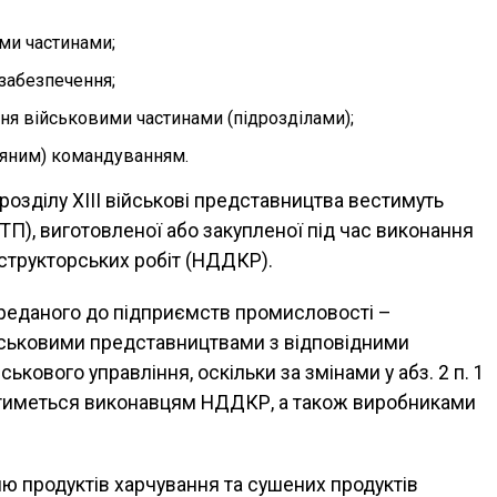
ми частинами;
забезпечення;
ня військовими частинами (підрозділами);
ряним) командуванням.
 розділу XIII військові представництва вестимуть
НТП), виготовленої або закупленої під час виконання
структорських робіт (НДДКР).
ереданого до підприємств промисловості –
ійськовими представництвами з відповідними
кового управління, оскільки за змінами у абз. 2 п. 1
атиметься виконавцям НДДКР, а також виробниками
лю продуктів харчування та сушених продуктів