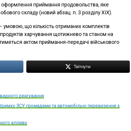
 оформлення приймання продовольства, яке
обового складу (новий абзац п. 3 розділу XIX).
 умовою, що кількість отриманих комплектів
 продуктів харчування щотижнево та станом на
тиметься актом приймання-передачі військового
Твітнути
швидкого реагування
дтримку ЗСУ громадами та автомобільні перевезення з
йного впливу