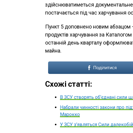
здійснюватиметься документальне
постачається під час харчування ос
Пункт 5 доповнено новим абзацом –
продуктів харчування за Каталогом
останній день кварталу оформлюва
майна.
Поділитися
Схожі статті:
В ЗСУ створять об’єднані сили 
Набрали чинності закони про пі
Марокко
У ЗСУ з’являться Сили далекобі