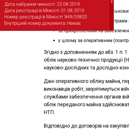
||
||
Дата набрання чинності: 23.08.2019
Дата набрання чинності: 23.08.2019
Дата реєстрації в Мінюсті: 01.08.2019
Дата реєстрації в Мінюсті: 01.08.2019
за підпорядкованими військови
Номер реєстрації в Мінюсті: 849/33820
Номер реєстрації в Мінюсті: 849/33820
за підпорядкованими центрами 
Внутрішній номер документа: Немає
Внутрішній номер документа: Немає
за прикріпленими на забезпечен
у цілому за оперативним (повіт
Згідно з доповненням до абз. 1 п. 1
облік науково-технічної продукції (
науково-дослідних та дослідно-кон
Дані оперативного обліку майна, п
виконавців робіт, звірятимуться в
службами забезпечення органів війсь
облік переданого майна здійснюв
НТП.
Відповідно до договорів на закупів