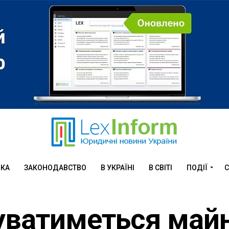
ИКА
ЗАКОНОДАВСТВО
В УКРАЇНІ
В СВІТІ
ПОДІЇ
С
уватиметься май