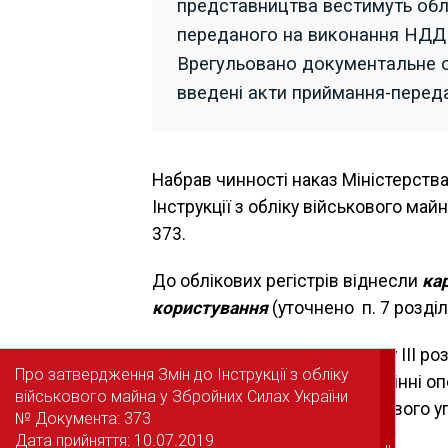
представництва вестимуть облік
переданого на виконання НДДК
Врегульовано документальне 
введені акти приймання-переда
Набрав чинності наказ Міністерств
Інструкції з обліку військового май
373.
До облікових регістрів віднесли
ка
користування
(уточнено п. 7 розділу
Новою редакцією п. 4 розділу ІІІ р
Про затвердження Змін до Інструкції з обліку
Про затвердження Змін до Інструкції з обліку
службами. Зокрема, в управлінні о
військового майна у Збройних Силах України
військового майна у Збройних Силах України
забезпечення органу військового 
№ Документа: 373
№ Документа: 373
ведеться:
Дата прийняття: 10.07.2019
Дата прийняття: 10.07.2019