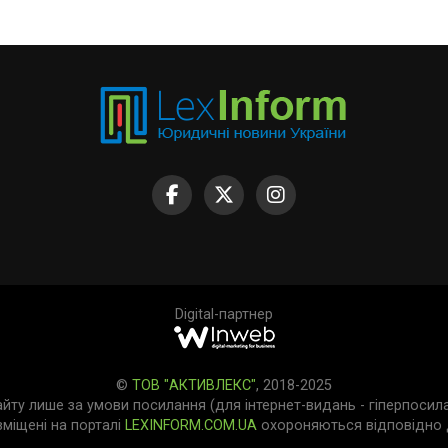
Digital-партнер
©
ТОВ "АКТИВЛЕКС"
, 2018-2025
айту лише за умови посилання (для інтернет-видань - гіперпосил
зміщені на порталі
LEXINFORM.COM.UA
охороняються відповідно д