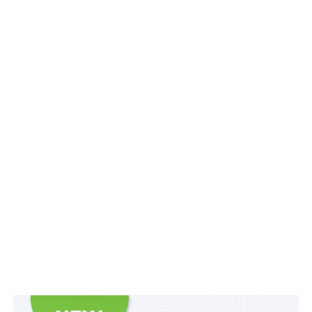
оплаті праці жінок і чоловіків
, дотримання принципу
рівної оплати за рівноцінну працю в усіх країнах і
галузях.
До Коаліції приєднуються центральні органи
виконавчої влади (міністерства, відповідальні за
формування та реалізацію політики у сфері праці та
зайнятості, забезпечення рівних прав та можливостей
жінок і чоловіків, центральні органи виконавчої
влади в галузі статистики), об’єднання роботодавців і
профспілок, відповідні агенції ООН, громадські
об’єднання та наукові установи.
Після отримання відповіді від секретаріату
Міжнародної коаліції за рівну оплату праці Уряд
України стане членом цієї коаліції разом з
Конфедерацією роботодавців України, Спільним
представницьким органом репрезентативних
всеукраїнських об’єднань профспілок на