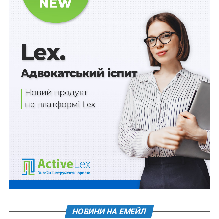
національному рівні, Київським інститутом гендерних
досліджень.
Схожі статті:
Україна приєднається до Угоди з раннього
обміну інформацією у разі радіаційної аварії
Україна приєднається до Комітету з
конкуренції ОЕСР
Україна доєднається до Рекомендації ОЕСР зі
статистичної практики
Нові умови праці і відпочинку водіїв не
стосуються оборонних перевезень
Посадовцям органів місцевої влади
НОВИНИ НА ЕМЕЙЛ
оплачуватимуть додаткову роботу за