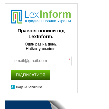
програмами міжнародної…
ПОВ'ЯЗАНІ ТЕМИ:
EPIC
МІЖНАРОДНА КОАЛІЦІЯ
ОПЛАТА ПРАЦІ
РОЗПОРЯДЖЕННЯ КМУ
Правові новини від
НАСТУПНА
Схвалено Концепцію комунікації у сфері
LexInform.
гендерної рівності
Один раз на день.
Найактуальніше.
НЕ ПРОПУСТІТЬ
Визначено місію Укрексімбанку до 2024 р.
*
ПІДПИСАТИСЯ
Надано SendPulse