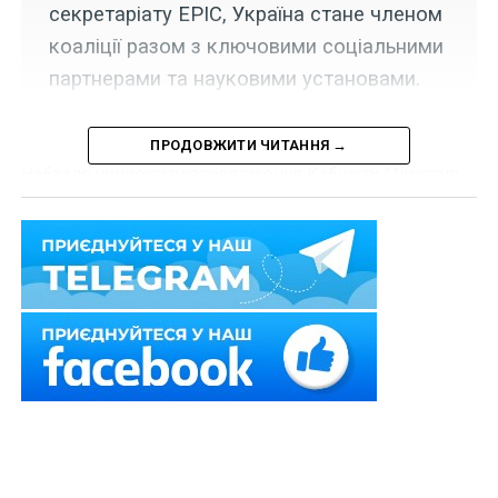
секретаріату EPIC, Україна стане членом
коаліції разом з ключовими соціальними
партнерами та науковими установами.
ПРОДОВЖИТИ ЧИТАННЯ →
Набрало чинності розпорядження Кабінету Міністрів
України «Про схвалення проекту листа Уряду України
до секретаріату Міжнародної коаліції за рівну оплату
праці (EPIC)» від 16 вересня 2020 р. № 1127-р.
Уряд схвалив проект листа Уряду України до
секретаріату Міжнародної коаліції за рівну оплату
праці (EPIC), започаткованої на 72-й сесії Генеральної
Асамблеї ООН 18 вересня 2017 року в м. Нью-Йорку
(США).
Коаліція – це міжнародна ініціатива, започаткована
зацікавленими сторонами
для зменшення розриву в