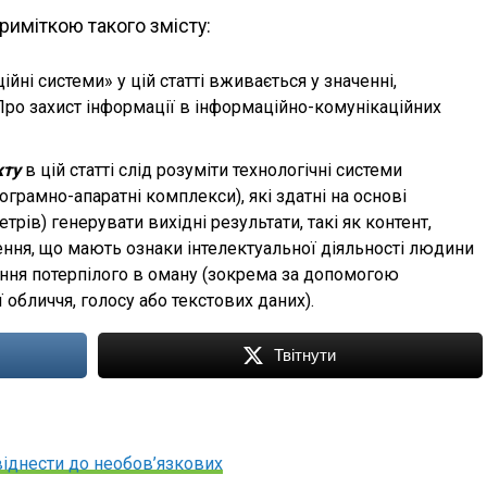
риміткою такого змісту:
йні системи» у цій статті вживається у значенні,
Про захист інформації в інформаційно-комунікаційних
кту
в цій статті слід розуміти технологічні системи
грамно-апаратні комплекси), які здатні на основі
рів) генерувати вихідні результати, такі як контент,
ення, що мають ознаки інтелектуальної діяльності людини
ння потерпілого в оману (зокрема за допомогою
ї обличчя, голосу або текстових даних).
Твітнути
іднести до необов’язкових