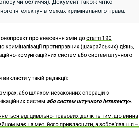
олосу чи обличчя). Документ також чітко
ного інтелекту» в межах кримінального права.
конопроект про внесення змін до
статті 190
о криміналізації протиправних (шахрайських) діянь,
аційно-комунікаційних систем або систем штучного
викласти у такій редакції:
змірах, або шляхом незаконних операцій з
ікаційних систем
або систем штучного інтелекту»
.
яється від цивільно-правових деліктів тим, що винна
йном має на меті його привласнити, а зобов’язання –