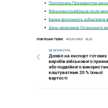
Прострочені Президентом зако
Військовослужбовців після закі
Банки пропонують зобов’язати 
День захисників Луганського ае
ПОВ'ЯЗАНІ ТЕМИ:
FEATURED
LEX
НЕ ПРОПУСТІТЬ
Дозвіл на експорт готових
виробів військового призн
або подвійного використа
коштуватиме 20 % їхньої
вартості