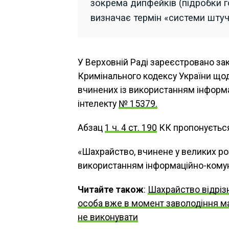
зокрема дипфейків (підробки г
визначає термін «системи штуч
У Верховній Раді зареєстровано за
Кримінального кодексу України щод
вчинених із використанням інформ
інтелекту
№ 15379.
Абзац
1 ч. 4 ст. 190
КК пропонується 
«Шахрайство, вчинене у великих ро
використанням інформаційно-комун
Читайте також
:
Шахрайство відрізн
особа вже в момент заволодіння ма
не виконувати