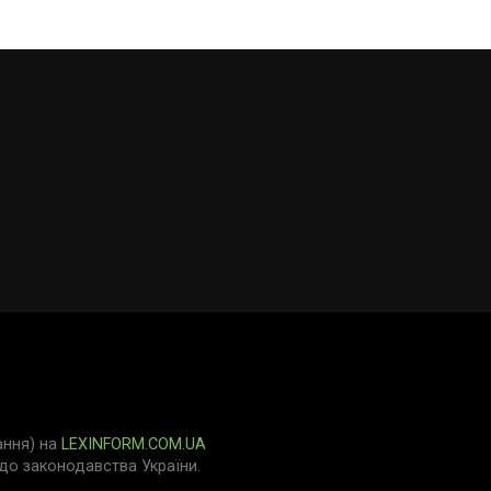
ання) на
LEXINFORM.COM.UA
о законодавства України.