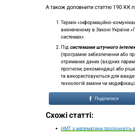
А також доповнити статтю 190 КК п
Термін «інформаційно-комунікаці
визначеному в Законі України «
системах».
Під
системами штучного інтеле
(програмне забезпечення або про
отриманих даних (вхідних парамет
прогнози, рекомендації або ріш
та використовуються для введе
технологій заміни чи модифікаці
Поділитися
Схожі статті:
НМТ з математики пропонують в