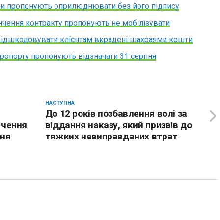
ни пропонують оприлюднювати без його підпису
нчення контракту пропонують не мобілізувати
відшкодовувати клієнтам вкрадені шахраями кошти
ропорту пропонують відзначати 31 серпня
НАСТУПНА
До 12 років позбавлення волі за
ачення
віддання наказу, який призвів до
ння
тяжких невиправданих втрат