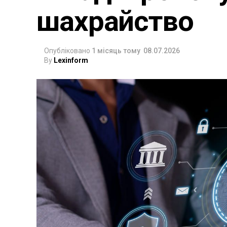
шахрайство
Опубліковано
1 місяць тому
08.07.2026
By
Lexinform