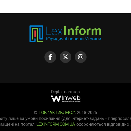
Digital-партнер
©
ТОВ "АКТИВЛЕКС"
, 2018-2025
айту лише за умови посилання (для інтернет-видань - гіперпосил
зміщені на порталі
LEXINFORM.COM.UA
охороняються відповідно д