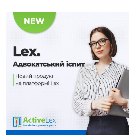
затвердження Порядку проведення конкурсу на
зайняття посади керівника державного,
комунального закладу охорони здоров’я» від 27
грудня 2017 р.
№ 1094
.
Також зверніть увагу на
Правові позиції
Верховного Суду щодо кримінальних
правопорушень, пов’язаних з війною,
та збірник
Воєнний стан. Всі нормативні матеріали,
алгоритми дій, роз’яснення, корисні ресурси
.
Схожі статті:
Дозволено перевірки державних органів
Заборонено передання державних
меліоративних систем в експлуатацію чи