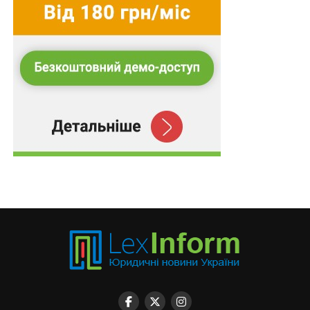
членів їхніх сімей
День української музики - у третю суботу
вересня
Рада провалила декриміналізацію порнографії
Наглядова рада товариства в будь-який час
може припинити повноваження
одноособового…
Рада відхилила закон про біоцидні продукти
ПОВ'ЯЗАНІ ТЕМИ:
FEATURED
ВРУ
НАСТУПНА
Премії кращим учасникам ЗНО у 2025 р. не
присуджуються. Гроші підуть на оборону
НЕ ПРОПУСТІТЬ
Розмір компенсації моральної шкоди від
збройної агресії рф визначатиме суд