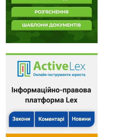
російської федерації проти України, воєнних злочинів
та інших міжнародних злочинів, скоєних громадянами
російської федерації, шляхом застосування принципу
універсальної юрисдикції відповідно до
національного законодавства кожної держави.
Також зверніть увагу
на
Правові позиції Верховного
Суду щодо кримінальних правопорушень, пов’язаних
з війною,
та збірник
Воєнний стан. Всі нормативні
матеріали, алгоритми дій, роз’яснення, корисні
ресурси
.
Схожі статті:
Єдина Президентська рада із захисту
ветеранів, полонених, зниклих безвісти та