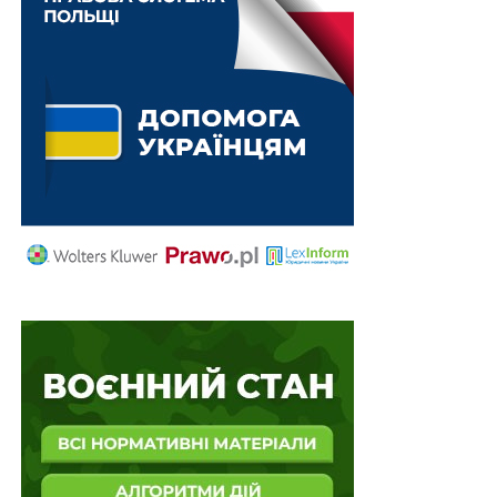
– збільшення обсягів гуманітарного реагування,
беручи до уваги масштаб і тривалий характер
гуманітарних наслідків російської агресивної війни
для України, та створенню безпечних умов життя та
робочих місць, доступу до медицини і освіти;
– сприяння звільненню українських
військовополонених за формулою «всіх на всіх» та
безпечному поверненню незаконно затриманих
українських журналістів, депортованих і примусово
переміщених українських дітей, інших цивільних осіб;
– сприяння якнайшвидшому початку роботи
Спеціального трибуналу щодо злочину агресії проти
України та його ефективній діяльності із залученням
широкої міжнародної підтримки;
– сприяння розслідуванню злочину збройної агресії