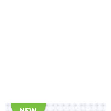
миру;
– продовження плідної та скоординованої роботи над
забезпеченням ефективних та надійних гарантій
безпеки для України, що мають стати ключовим
елементом мирної угоди;
– зміцнення підтримки іноземними державами
зусиль України з відновлення її територіальної
цілісності в межах міжнародно визнаного
державного кордону, включно з територіальними
водами, досягнення всеохоплюючого, справедливого
та сталого миру, який унеможливить повторення
збройної агресії проти України, створить стійкі
гарантії безпеки, що стане запорукою безпечного
майбутнього Українського народу і стійкого миру та
стабільності в Європі;
– збільшення підтримки України та посилення тиску
на російську федерацію як державу-агресора,