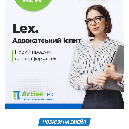
використовуючи всі можливі військові, політико-
дипломатичні, санкційні та економічні механізми, з
метою припинення російської збройної агресії проти
України;
– пришвидшення процесу надання Україні достатньої
кількості систем протиповітряної оборони з метою
стримування російського терору та збільшення
інвестицій в українську оборонну промисловість з
урахуванням наявних можливостей використання
заморожених активів російської федерації для
забезпечення оборонних потреб України;
Читайте також:
Застосування пільг для
військовослужбовців зі сплати банківських
процентів за кредитом не потребує внесення
змін до договору
НОВИНИ НА ЕМЕЙЛ
– продовження фінансової допомоги Україні для