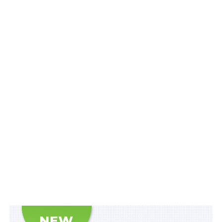
матеріали, алгоритми дій, роз’яснення, корисні
ресурси
.
Схожі статті:
Відновлено роботу «Професійних закупівель»
Схвалено дворічне співробітництво з
Європейським бюро ВООЗ
ПОВ'ЯЗАНІ ТЕМИ:
FEATURED
LEX
ЄВРОПЕЙСЬКЕ КОСМІЧНЕ АГЕНТСТВО
НАСТУПНА
Особливості надання відпустки на спортивні
змагання визначить Уряд