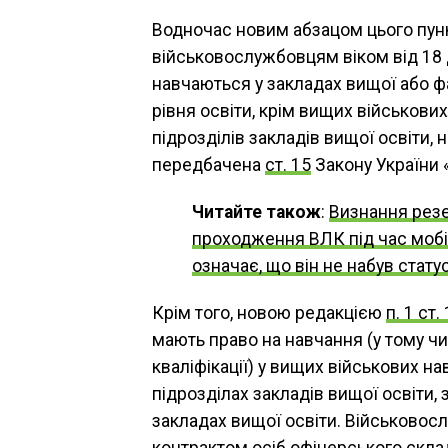
Водночас новим абзацом цього пункт
військовослужбовцям віком від 18 до
навчаються у закладах вищої або ф
рівня освіти, крім вищих військови
підрозділів закладів вищої освіти, 
передбачена
ст. 15
Закону України 
Читайте також
:
Визнання резе
проходження ВЛК під час мобі
означає, що він не набув стат
Крім того, новою редакцією
п. 1 ст.
мають право на навчання (у тому чи
кваліфікації) у вищих військових н
підрозділах закладів вищої освіти,
закладах вищої освіти. Військовосл
контрактом осіб офіцерського скла