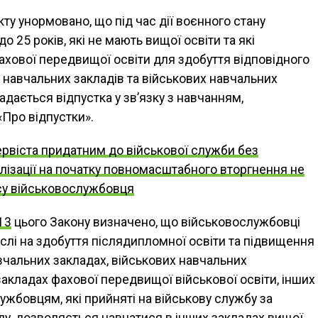
у унормовано, що під час дії воєнного стану
 25 років, які не мають вищої освіти та які
ахової передвищої освіти для здобуття відповідного
х навчальних закладів та військових навчальних
надається відпустка у зв’язку з навчанням,
«Про відпустки».
рвіста придатним до військової служби без
лізації на початку повномасштабного вторгнення не
усу військовослужбовця
 13
цього Закону визначено, що військовослужбовці
слі на здобуття післядипломної освіти та підвищення
авчальних закладах, військових навчальних
 закладах фахової передвищої військової освіти, інших
ужбовцям, які прийняті на військову службу за
ду, дозволяється навчатися в інших закладах вищої