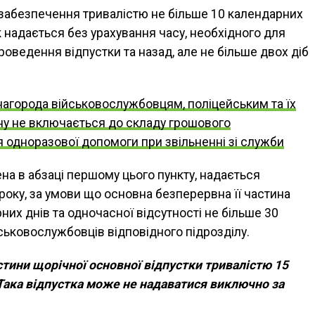
забезпечення тривалістю не більше 10 календарних
к надається без урахування часу, необхідного для
роведення відпустки та назад, але не більше двох діб
агорода військовослужбовцям, поліцейським та їх
тану не включається до складу грошового
 одноразової допомоги при звільненні зі служби
на в абзаці першому цього пункту, надається
оку, за умови що основна безперервна її частина
их днів та одночасної відсутності не більше 30
йськовослужбовців відповідного підрозділу.
тини щорічної основної відпустки тривалістю 15
 Така відпустка може не надаватися виключно за