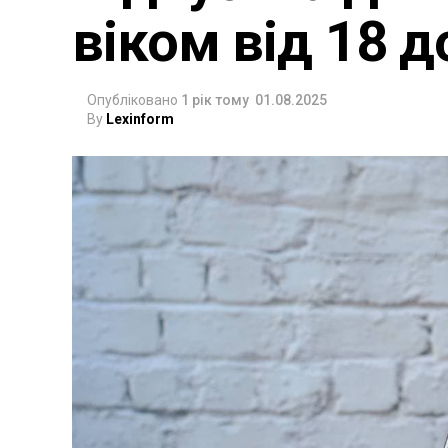
віком від 18 д
Опубліковано
1 рік тому
01.08.2025
By
Lexinform