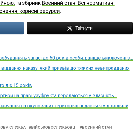
ійною,
та збірник
Воєнний стан. Всі нормативні
яснення, корисні ресурси
.
Твітнути
ребування в запасі до 60 років особи, раніше виключені з…
а віддання наказу, який призвів до тяжких невиправданих
о діє 15 років
ртири на праві узуфрукта передаються у власність…
навчання на окупованих територіях подається у довільній
КОВА СЛУЖБА
ВІЙСЬКОВОСЛУЖБОВЦІ
ВОЄННИЙ СТАН