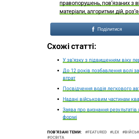
правопорушень, пов’язаних з в
матеріали, алгоритми дій, роз’
Поділитися
Схожі статті:
У зв’язку з підвищенням віку пе
До 12 років позбавлення волі з
втрат
Посвідчення водія легкового авт
Надані військовим частинам ква
Заява про визнання результатів 
формі
ПОВ'ЯЗАНІ ТЕМИ:
FEATURED
LEX
ВІЙСЬ
ОСВІТА