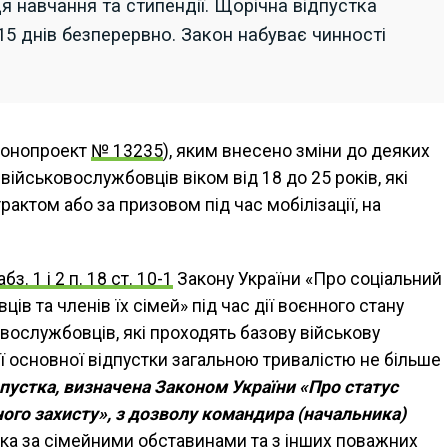
я навчання та стипендії. Щорічна відпустка
15 днів безперервно. Закон набуває чинності
конопроект
№ 13235
), яким внесено зміни до деяких
військовослужбовців віком від 18 до 25 років, які
рактом або за призовом під час мобілізації, на
абз. 1 і 2 п. 18 ст. 10-1
Закону України «Про соціальний
ів та членів їх сімей» під час дії воєнного стану
вослужбовців, які проходять базову військову
ї основної відпустки загальною тривалістю не більше
пустка, визначена Законом України «Про статус
льного захисту», з дозволу командира (начальника)
тка за сімейними обставинами та з інших поважних