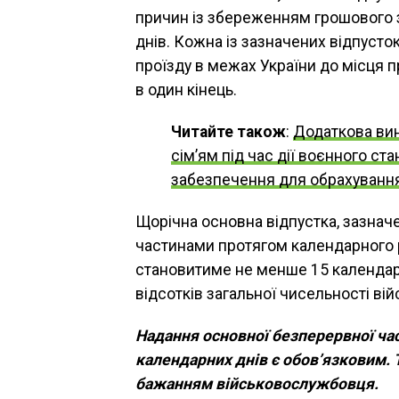
причин із збереженням грошового 
днів. Кожна із зазначених відпусто
проїзду в межах України до місця п
в один кінець.
Читайте також
:
Додаткова вин
сім’ям під час дії воєнного с
забезпечення для обрахування
Щорічна основна відпустка, зазначе
частинами протягом календарного р
становитиме не менше 15 календарн
відсотків загальної чисельності ві
Надання основної безперервної час
календарних днів є обов’язковим.
бажанням військовослужбовця.