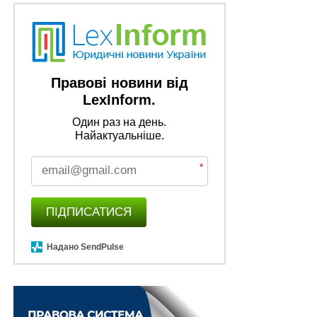
Змінами до
пп. 1.1 п. 16-1 підрозд. 10 розд. ХХ
цього
Кодексу уточнено, що військовий збір для платників
збору, зазначених у пп.
2
та
3
цього підпункту,
встановлюється
з 1 січня 2025 р.
(
раніше – 1 жовтня
Правові новини від
2024 р.)
по 31 грудня року, у якому буде припинено
LexInform.
або скасовано воєнний стан.
Один раз на день.
Найактуальніше.
Нагадаємо,
військовий збір підвищено до 5%,
проте не для всіх
*
Також зверніть увагу на
Правові позиції Верховного
Суду щодо кримінальних правопорушень, пов’язаних
ПІДПИСАТИСЯ
з війною,
та збірник
Воєнний стан. Всі нормативні
матеріали, алгоритми дій, роз’яснення, корисні
Надано SendPulse
ресурси
.