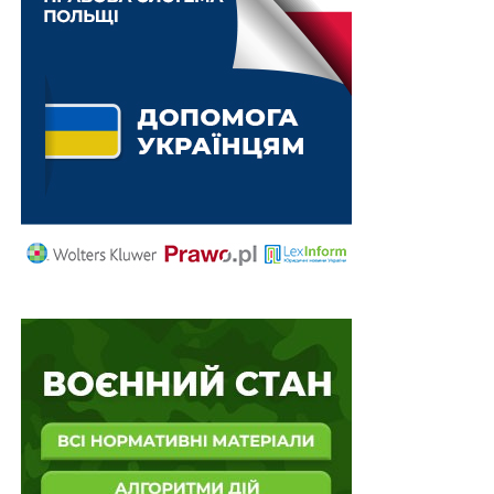
Схожі статті:
Збільшений податок на прибуток банки
сплачуватимуть і в 2027 році
Ветерани сплачуватимуть знижені збори за
охорону прав на об'єкти інтелектуальної
власності
Дозвіл на використання приміщень для обігу
наркотичних засобів можуть отримати ФОПи
Військовий збір зараховуватиметься до
спеціального фонду
3,83 трлн грн було витрачено на безпеку і
оборону у 2025 році
ПОВ'ЯЗАНІ ТЕМИ:
FEATURED
LEX
ВІЙСЬКОВИЙ ЗБІР
ЗСУ
МІНЕКОНОМІКИ
МІНФІН
ПОДАТКОВИЙ КОДЕКС
НАСТУПНА