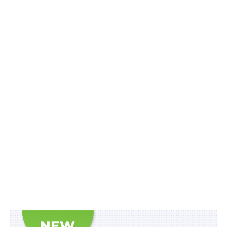
виконаних робіт, наданих послуг, які добровільно
перераховані (передані) Збройним Силам України,
Національній гвардії України, Службі безпеки України,
Службі зовнішньої розвідки України, Державній
прикордонній службі України, Міністерству внутрішніх
справ України, Управлінню державної охорони
України, Державній службі спеціального зв’язку та
захисту інформації України, іншим утвореним
відповідно до законів України військовим
формуванням, їх з’єднанням, військовим частинам,
підрозділам, установам або організаціям, що
утримуються за рахунок коштів державного
бюджету, для потреб забезпечення оборони держави
та наданої гуманітарної допомоги з дотриманням
вимог законодавства України про гуманітарну
допомогу у зв’язку з військовою агресією російської
федерації проти України, а також на користь
центрального органу виконавчої влади, що