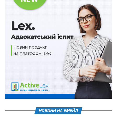
забезпечує формування та реалізує державну
політику у сфері цивільного захисту, сил цивільного
захисту та/або закладам охорони здоров’я державної,
комунальної власності, та/або структурним
підрозділам з питань охорони здоров’я обласних,
Київської та Севастопольської міських державних
адміністрацій, коштів, перерахованих на відкриті
Національним банком України рахунки державних
органів, призначені для фінансового забезпечення
заходів з відсічі збройної агресії проти України та
ліквідації її наслідків, національної безпеки і
оборони, відновлення, підтримки і розвитку України,
надання гуманітарної допомоги, а також для
залучення коштів на підтримку Збройних Сил України.
Читайте також:
Штраф застосовується лише до
тих неповнолітніх, які мають самостійний дохід,
власні кошти або майно, на яке може бути
НОВИНИ НА ЕМЕЙЛ
звернено стягнення