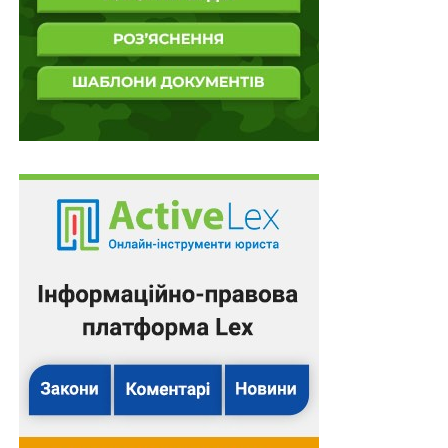
695 гектара Чорнобильського заповідника
передано прикордонникам
НЕ ПРОПУСТІТЬ
Умови міжнародних автобусних пасажирських
перевезень гармонізують з європейськими