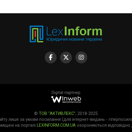
Digital-партнер
©
ТОВ "АКТИВЛЕКС"
, 2018-2025
айту лише за умови посилання (для інтернет-видань - гіперпосил
зміщені на порталі
LEXINFORM.COM.UA
охороняються відповідно д