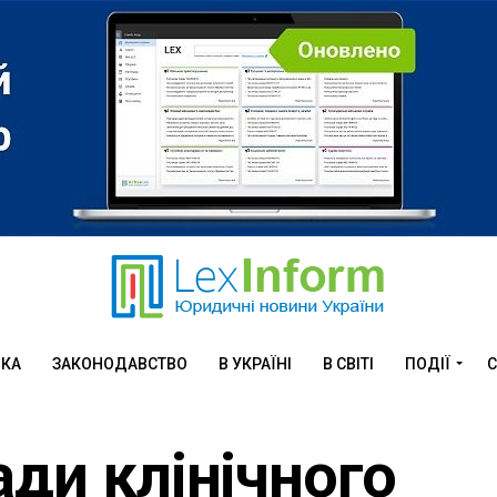
ИКА
ЗАКОНОДАВСТВО
В УКРАЇНІ
В СВІТІ
ПОДІЇ
С
ади клінічного