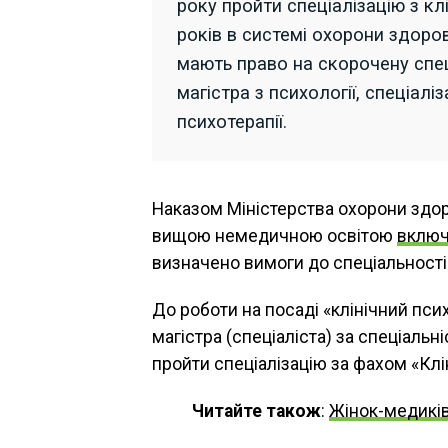
року пройти спеціалізацію з кл
років в системі охорони здоров
мають право на скорочену спе
магістра з психології, спеціаліза
психотерапії.
Наказом Міністерства охорони здо
вищою немедичною освітою
вклю
визначено вимоги до спеціальності т
До роботи на посаді «клінічний пси
магістра (спеціаліста) за спеціальн
пройти спеціалізацію за фахом «Клі
Читайте також
:
Жінок-медиків