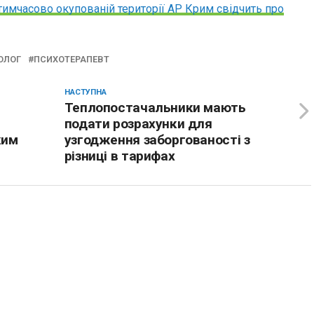
 тимчасово окупованій території АР Крим свідчить про
ОЛОГ
ПСИХОТЕРАПЕВТ
НАСТУПНА
Теплопостачальники мають
подати розрахунки для
ким
узгодження заборгованості з
різниці в тарифах