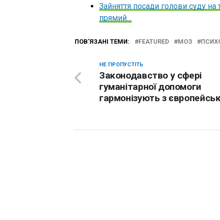
Зайняття посади голови суду на
прямий…
ПОВ'ЯЗАНІ ТЕМИ:
FEATURED
МОЗ
ПСИХ
НЕ ПРОПУСТІТЬ
Законодавство у сфері
гуманітарної допомоги
гармонізують з європейсь