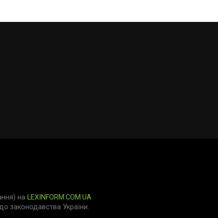
ання) на
LEXINFORM.COM.UA
о законодавства України.