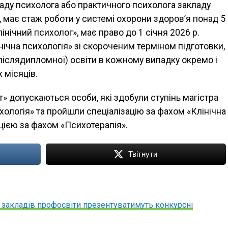
аду психолога або практичного психолога закладу
., має стаж роботи у системі охорони здоров’я понад 5
інічний психолог», має право до 1 січня 2026 р.
нічна психологія» зі скороченим терміном підготовки,
іслядипломної) освіти в кожному випадку окремо і
 місяців.
» допускаються особи, які здобули ступінь магістра
ихологія» та пройшли спеціалізацію за фахом «Клінічна
цією за фахом «Психотерапія».
Твітнути
 закладів профосвіти презентуватимуть конкурсні