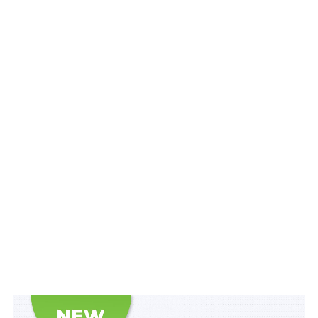
культуру і спорт»,
ст. 15
Закону «Про оренду
державного та комунального майна» пропонується
надати право соціально важливим закладам
фізичної культури і спорту на отримання в оренду
державного та комунального майна без проведення
аукціону
за умови збереження та використання
орендованих приміщень для розвитку фізичної
культури і спорту.
Також пропонується привести термінологію Закону
України
«Про фізичну культуру і спорт»
у
відповідність до
Закону України «Про освіту»
.
У Комітеті
наголосили
на тому, що після набуття
чинності новою редакцією Закону України «Про
оренду державного і комунального майна» бази
олімпійської та паралімпійської підготовки, спортивні
клуби, дитячо-юнацькі спортивні школи,
спеціалізовані заклади освіти спортивного профілю,