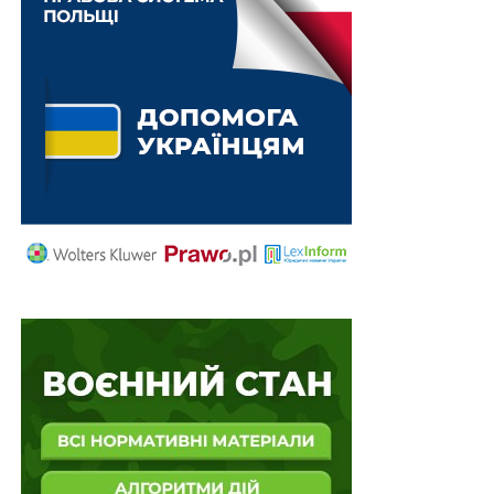
Якість та зміст вищої освіти вдосконалить
новостворена президентська рада
НЕ ПРОПУСТІТЬ
НБУ не вживатиме засобів впливу на банки за
порушення нормативів, спричинені карантином