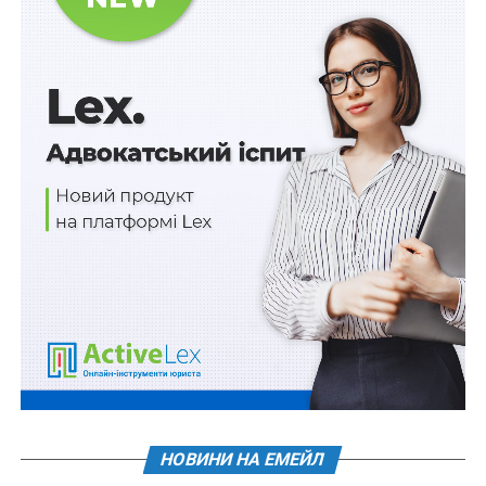
школи вищої спортивної майстерності, центри
олімпійської підготовки тощо не мають права на
отримання в оренду державного і комунального
майна без проведення аукціону, а це суттєво
ускладнює їх роботу, створює додаткові витрати та
бюрократичну тяганину.
«Тому, якщо сотні тисяч дітей будуть позбавлені
можливостей займатися спортом через суттєве
зростання вартості оренди, навіть фінансові здобутки
державного та місцевих бюджетів від проведення
аукціонів будуть знівельовані витратами,
пов’язаними з погіршенням здоров’я дітей та
збільшенням дитячої злочинності», –
зауважили
в
Комітеті.
НОВИНИ НА ЕМЕЙЛ