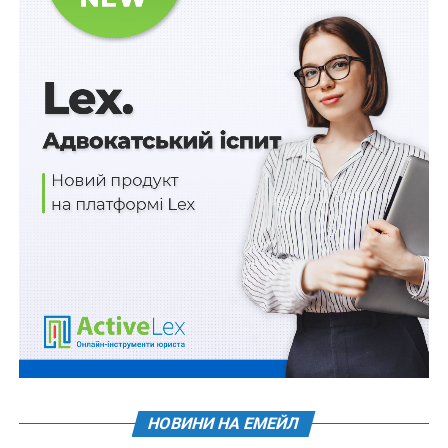
«Транспортний безвіз» із Боснією і
Герцеговиною запрацює з 2027 року
Проект Держбюджету-2027 підготують до 15
вересня
Комплексну послугу з життєстійкості в
громадах надаватимуть до 18 листопада 2027
р.
Меценатську допомогу не зможуть отримати
підконтрольні рф суб’єкти
Ліцензію на виробництво ліків не отримають
підконтрольні рф суб’єкти
ПОВ'ЯЗАНІ ТЕМИ:
FEATURED
LEX
МОЗ
НАСТУПНА
Активи на територіях бойових дій не підлягають
НОВИНИ НА ЕМЕЙЛ
ідентифікації для передання в управління АРМА