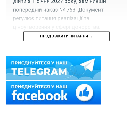
діяти з 1 січня 2027 року, замінивши
попередній наказ № 763. Документ
регулює питання реалізації та
ціноутворення у сфері донорства.
ПРОДОВЖИТИ ЧИТАННЯ →
Набрав чинності наказ Міністерства охорони здоров’я
України від 4 травня 2026 р. № 581, яким
затверджено на 2027 р.:
1) Перелік референтних суб’єктів системи крові;
2) Середню референтну вартість виробництва
донорської крові та компонентів крові та середню
референтну ціну на донорську кров та компоненти
крові;
Читайте також
:
Участь понятих під час