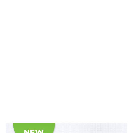
відбирання біологічних зразків у особи не є
обов’язковою
3) Ціну для придбання плазми для фракціонування.
Водночас, визнається таким, що втратив чинність з 1
січня 2027 р., наказ Міністерства охорони здоров’я
України від 2 травня 2025 р.
№ 763
«Деякі питання
реалізації донорської крові та компонентів крові».
Також зверніть увагу
на
Правові позиції
Верховного Суду щодо кримінальних
правопорушень, пов’язаних з війною,
та збірник
Воєнний стан. Всі нормативні матеріали,
алгоритми дій, роз’яснення, корисні ресурси
.
Схожі статті: