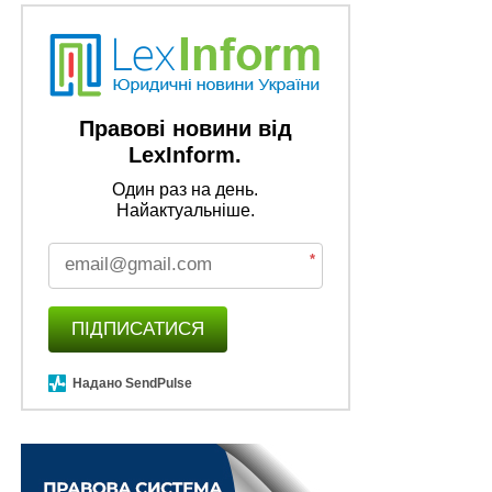
НЕ ПРОПУСТІТЬ
2 млрд грн виділено з резервного фонду на
зміцнення стійкості м. Києва
Правові новини від
LexInform.
Один раз на день.
Найактуальніше.
*
ПІДПИСАТИСЯ
Надано SendPulse