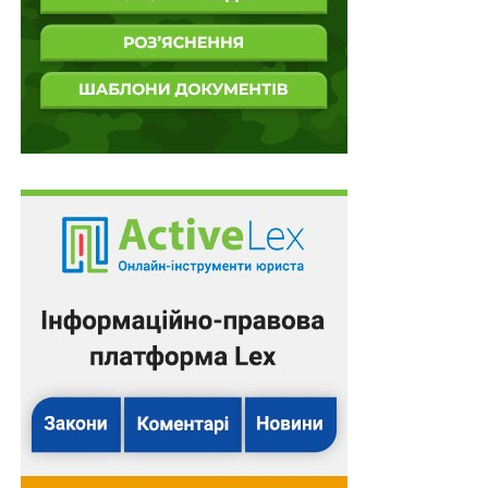
оборонною інформацією з обмеженим
доступом
ПОВ'ЯЗАНІ ТЕМИ:
FEATURED
LEX
НАСТУПНА
444 млн доларів на реформу охорони здоров’я
НЕ ПРОПУСТІТЬ
3 млрд грн на обладнання розподіленої теплової
генерації