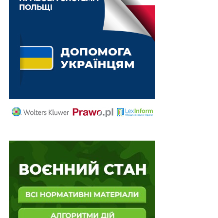
алгоритми дій, роз’яснення, корисні ресурси
.
Схожі статті:
Скасування незаконного військового обліку
жінок підтримав профільний комітет ВР
Затверджено Методику верифікації учасників
скринінгів здоров'я
Затверджено Положення про асистента
здобувача професійної освіти з особливими
освітніми потребами
Затверджено план спортивних змагання для
ветеранів
Затверджено проект Угоди з Данією про обмін