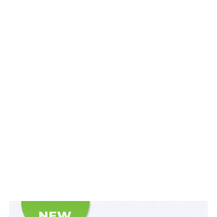
з початку ведення самовільного будівництва
1) внесення змін до законодавства про працю щодо
однакової оплати за аналогічну працю і працю рівної
цінності незалежно від статі, що сприятиме
посиленню ефективності судового захисту;
2) забезпечення регулярного оновлення національної
методики формування інформації щодо заробітної
плати та гендерного розриву в оплаті праці
відповідно до міжнародних стандартів;
3) створення умов для збільшення кількості
роботодавців, які впроваджують принцип гендерної
рівності на робочому місці, у тому числі принцип
рівної оплати за працю рівної цінності;
4) сприяння проведенню гендерних аудитів і
впровадженню роботодавцями керівництв у сфері