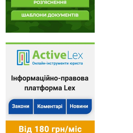
(авторизація через sms).
Злочинець підробляє документи жертви (тобто
вже на цьому етапі вчиняє злочин) і відвідує
магазин мобільного оператора. Наступний
злочин він вчиняє, видаючи себе за жертву з
підробленими документами та вимагаючи
дублікат SIM-карти. Слід підкреслити, що
злочинці дуже добре підготовлені, володіють
великою кількістю попередньо зібраної
інформації про жертву та використовують ряд
рішень соціальної інженерії для вчинення
шахрайства.
Отримавши відповідну інформацію, злочинець
входить у банківську систему та здійснює
переказ коштів.
Злочинці не обирають жертв випадково. Вони
вибирають їх дуже ретельно, зазвичай спостерігаючи