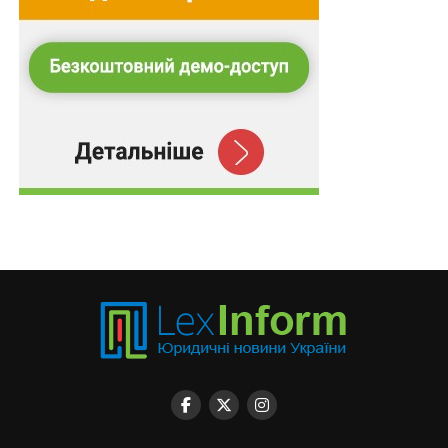
за ними, між іншим: у соціальних мережах, щоб
зібрати інформацію про майновий стан, звички, спосіб
життя тощо – ті елементи, які дозволять отримати
певний зиск.
Така ситуація свідчить про те, що потерпілою
стороною є особа, з банківського рахунку якої були
перераховані кошти злочинцю. Між тим, комплексні
знання кримінального, цивільного та банківського
права дозволяють нам заперечити це твердження та
вказати на банк як на потерпілого, що водночас має
зобов’язання перед клієнтом – потерпілим. Ми
дійдемо до цього за мить.