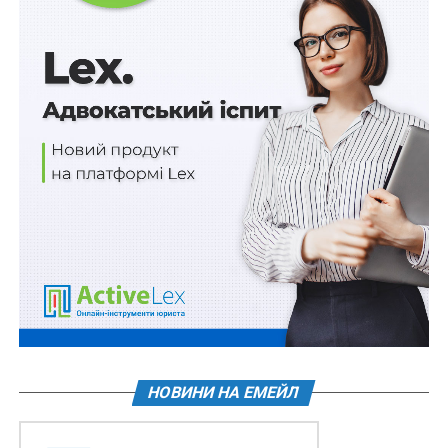
особу. Водночас дані використовуються для
створення фальшивих документів (посвідчень особи,
довіреностей тощо).
Однією з головних цілей зловмисників, які
«викрадають» особистість інших людей, є
заволодіння коштами за допомогою системи
електронного банкінгу установи, з якою жертва має
договір банківського рахунку. Наслідки таких дій і
подальша позиція банків суттєво впливають на долю
людей, чию особистість було вкрадено. Йдеться про
переказ коштів, отримання кредитів на цих людей
або з використанням їх даних.
Щоб відповідно опрацювати це питання, нам потрібні
типові факти, з якими ми стикаємося у роботі з
нашими клієнтами.
НОВИНИ НА ЕМЕЙЛ