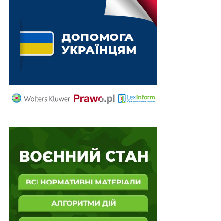
числі отримує інформацію про фінансовий стан
і активи).
Злочинець отримує дані жертви – часто це дані
для входу в онлайн-банкінг, тобто ім’я,
прізвище, назву банку, в якому ведеться
банківський рахунок, а потім логін і пароль. У
цьому відношенні найчастіше порушується
закон (у цій статті ми не розглядаємо крайні
ситуації, коли жертва особливо недбала і
оприлюднює свої дані публічно, наприклад, в
Інтернеті).
Злочинець отримує інформацію про те,
послугами якого з операторів зв’язку
користується жертва.
Злочинець отримує дані або припускає, що
клієнт може використовувати
телекомунікаційні послуги для авторизації