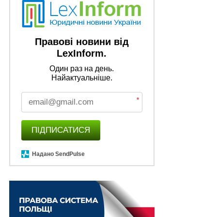
Правові новини від
LexInform.
Один раз на день.
Найактуальніше.
*
ПІДПИСАТИСЯ
Олена Крупець (Alena Krupets), Директор з
міжнародних зв’язків, юридична фірма YLS (Your
Надано SendPulse
Legal Support), Варшава
Перший – коли злочинець виманює засоби
авторизації (SIM-карту)
Злочинець встановлює особу жертви (в тому