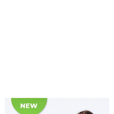
Викрадення особистих даних привертає багато уваги
як друкованих, так і онлайн-ЗМІ. Потерпілі повинні
бути більш уважними та ставитися з недовірою до
людей, які їм телефонують.
На нашу думку, і це підтверджують судові справи, які
ми виграли, за польським законодавством, на
потерпілих не можуть накладатися жодні санкції.
Саме банки та державні установи запроваджують
комунікацію по телефону чи через Інтернет. Вони
роблять це не для нашої зручності, а з прозаїчної
причини – так для них дешевше.
Викрадення особистих даних — це поточне
визначення ситуації, коли неавторизована особа
отримує, найчастіше в результаті злочину, дані, що
стосуються конкретної особи, і використовуючи різні
типи каналів віддаленого зв’язку, видає себе за цю