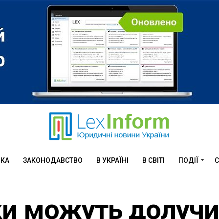
ИКА
ЗАКОНОДАВСТВО
В УКРАЇНІ
В СВІТІ
ПОДІЇ
С
ки можуть долуч