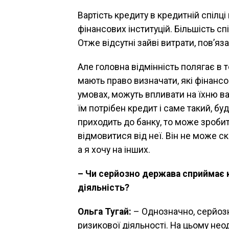
Вартість кредиту в кредитній спілці
фінансових інституцій. Більшість сп
Отже відсутні зайві витрати, пов’яз
Але головна відмінність полягає в
мають право визначати, які фінансо
умовах, можуть впливати на їхню ва
їм потрібен кредит і саме такий, б
приходить до банку, то може зробит
відмовитися від неї. Він не може ск
а я хочу на інших.
– Чи серйозно держава сприймає 
діяльність?
Ольга Тугай:
– Однозначно, серйозн
ризикової діяльності. На цьому нео