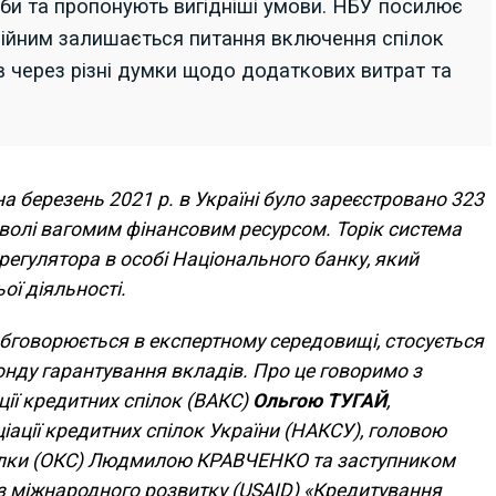
еби та пропонують вигідніші умови. НБУ посилює
сійним залишається питання включення спілок
 через різні думки щодо додаткових витрат та
а березень 2021 р. в Україні було зареєстровано 323
оволі вагомим фінансовим ресурсом. Торік система
регулятора в особі Національного банку, який
ої діяльності.
 обговорюється в експертному середовищі, стосується
нду гарантування вкладів. Про це говоримо з
ції кредитних спілок (ВАКС)
Ольгою ТУГАЙ
,
іації кредитних спілок України (НАКСУ), головою
пілки (ОКС) Людмилою КРАВЧЕНКО та заступником
 міжнародного розвитку (
USAID
) «Кредитування