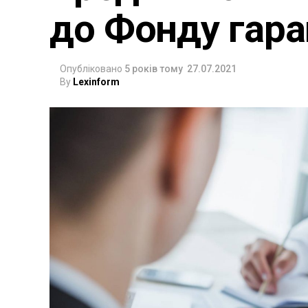
до Фонду гара
Опубліковано
5 років тому
27.07.2021
By
Lexinform