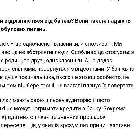
ки відрізняються від банків? Вони також надають
побутових питань.
лок – це одночасно і власники, й споживачі. Ми
нас це не абстрактні люди. Особливо це стосується
не родичі, то друзі, однокласники. А це додає
ться спілками, повернуться з відсотками. У банках із
в душу позичальника, якого не знаєш особисто, не
міром він бере гроші, чи взагалі планує їх повертати.
пілки мають свою цільову аудиторію і часто
які не можуть отримати кредити в банку. Зокрема
ох кредитних спілках це значний прошарок
переселенців, у яких із зрозумілих причин застави