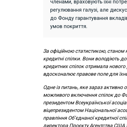
членами, враховують їхні потр
регулювання галузі, але диску
до Фонду гарантування вкладів
умов покриття.
За офіційною статистикою, станом н
кредитні спілки. Вони володіють д
кредитних спілок отримала нового 
вдосконалює правове поле для їхнь
Одне із питань, яке зараз активно
можливого включення спілок до Фо
президентом Всеукраїнської асоціа
віцепрезидентом Національної асоц
правління Об’єднаної кредитної с
директора Проєкту Агентства США з