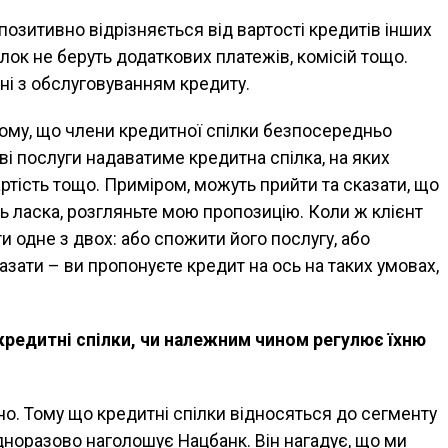
 позитивно відрізняється від вартості кредитів інших
ілок не беруть додаткових платежів, комісій тощо.
ані з обслуговуванням кредиту.
 тому, що члени кредитної спілки безпосередньо
ві послуги надаватиме кредитна спілка, на яких
ртість тощо. Приміром, можуть прийти та сказати, що
удь ласка, розгляньте мою пропозицію. Коли ж клієнт
и одне з двох: або спожити його послугу, або
азати – ви пропонуєте кредит на ось на таких умовах,
кредитні спілки, чи належним чином регулює їхню
о. Тому що кредитні спілки відносяться до сегменту
дноразово наголошує Нацбанк. Він нагадує, що ми