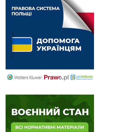
військових намірів на українській землі, а й
вимагають відкриття судового провадження та
встановлення справедливого покарання для
військово-політичних злочинців найвищого рангу.
Здавалося б, міжнародна спільнота виробила дієвий
механізм й у цьому питанні. У 1998 році було
створено Міжнародний кримінальний суд, який почав
роботу в липні 2002 року після того, як 60 країн світу
ратифікували Римський статут: документ, на підставі
якого й засновано МКС. Він є постійно діючим
міжнародним трибуналом, робота якого спрямована
на переслідування осіб, звинувачених у геноциді,
військових злочинах та злочинах проти людяності.
Отже, в центрі уваги МКС — чотири види злочинів:
злочини проти людяності, воєнні злочини, геноцид і
злочини агресії. Водночас, щоб кваліфікувати події як
міжнародний злочин, вони повинні мати щонайменше
одну з таких ознак злочинів, як систематичність