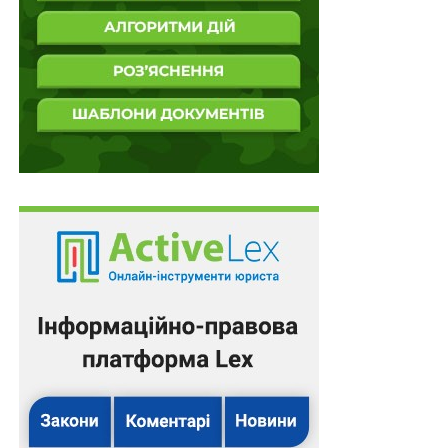
скоєння та широкомасштабність, Суд розглядає
найкричущі порушення законів і звичаїв ведення
війни, які передбачено Женевськими конвенціями.
До речі, Міжнародний кримінальний суд може
здійснювати юрисдикцію щодо злочину агресії лише
щодо дій, вчинених після 17 липня 2019 року, тобто
через рік після набуття чинності визначення агресії в