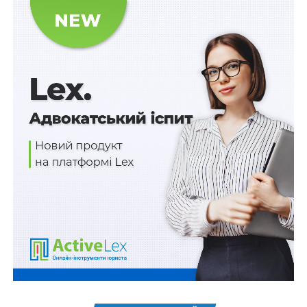
кандидат юридичних наук,
кандидат юридичних наук,
старший науковий
головний науковий
співробітник, головний
консультант відділу з
науковий консультант
питань правової політики,
відділу гуманітарної та
організації публічної
соціальної політики
служби Дослідницької
Дослідницької служби
служби Верховної Ради
Верховної Ради України
України
Деякі загальні тези
Президент України Володимир Зеленський
неодноразово наголошував на численних