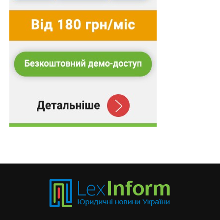
Римському статуті. Це пов’язано з тим, що в
Римському статуті тривалий час не було визначення
агресії. А з 2010 по 2018 роки тривав збір необхідної
кількості підписів держав під визначенням агресії, і
лише після цього воно набуло чинності.
Але ж Україна не є повноправним членом
Міжнародного кримінального суду. В цьому контексті
варто зробити короткий історичний екскурс з даного
питання. Протягом багатьох років триває дискусія
щодо необхідності ратифікації Римського статуту
Міжнародного кримінального суду нашою державою.
Основною перепоною прискорення цього процесу
варто вважати висновок Конституційного Суду
України у справі за конституційним поданням
Президента України про надання висновку щодо
відповідності Конституції України РС МКС (справа
про Римський статут) від 11 липня 2001 року
№ 3-
в/2001
. Головною тезою щодо аргументації