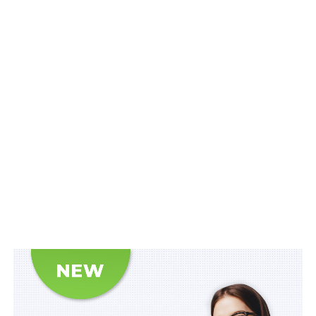
називалася як плата за закриття провадження щодо
ухилення від сплати податків. Посадовця здали самі
бізнесмени, які й допомогли задокументувати
шантаж, вимагання й передачу авансу. Спритного
ділка затримали детективи ДБР.
Джерело:
Юридичний вісник України
Схожі статті:
ТЦК на Закарпатті отримало штраф на 17 тисяч
гривень
ПОВ'ЯЗАНІ ТЕМИ:
ГУ ДФС
КОРУПЦІЯ
ОТРИМАННЯ ХАБАРА
НАСТУПНА