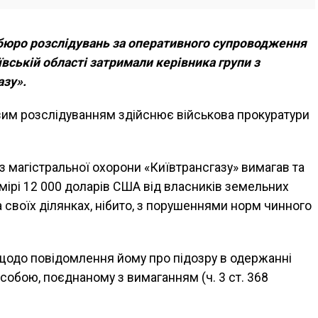
бюро розслідувань за оперативного супроводження
ївській області затримали керівника групи з
азу».
им розслідуванням здійснює військова прокуратури
 з магістральної охорони «Київтрансгазу» вимагав та
мірі 12 000 доларів США від власників земельних
а своїх ділянках, нібито, з порушеннями норм чинного
щодо повідомлення йому про підозру в одержанні
обою, поєднаному з вимаганням (ч. 3 ст. 368