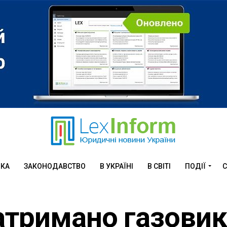
ИКА
ЗАКОНОДАВСТВО
В УКРАЇНІ
В СВІТІ
ПОДІЇ
С
атримано газовик