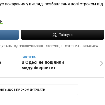
ує покарання у вигляді позбавлення волі строком від
ни
Твітнути
ІДУВАНЬ
ДЕРЖСЛУЖБОВЦІ
КОРУПЦІЯ
ОТРИМАННЯ ХАБАРА
НАСТУПНА
в
В Одесі не поділили
медуніверситет
НІТЬ, ЩОБ ПРОКОМЕНТУВАТИ