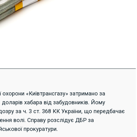
ої охорони «Київтрансгазу» затримано за
 доларів хабара від забудовників. Йому
озру за ч. 3 ст. 368 КК України, що передбачає
ення волі. Справу розслідує ДБР за
йськової прокуратури.