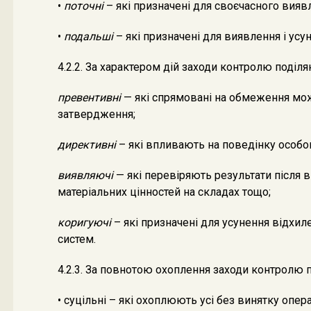
•
поточні
– які призначені для своєчасного вияв
•
подальші
– які призначені для виявлення і усу
4.2.2. За характером дій заходи контролю поділя
превентивні
— які спрямовані на обмеження мож
затвердження;
директивні
– які впливають на поведінку особов
виявляючі
— які перевіряють результати після 
матеріальних цінностей на складах тощо;
коригуючі
– які призначені для усунення відхил
систем.
4.2.3. За повнотою охоплення заходи контролю п
• суцільні – які охоплюють усі без винятку опера