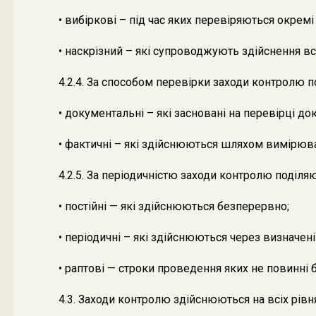
• вибіркові – під час яких перевіряються окремі 
• наскрізний – які супроводжують здійснення вс
4.2.4. За способом перевірки заходи контролю п
• документальні – які засновані на перевірці до
• фактичні – які здійснюються шляхом вимірюван
4.2.5. За періодичністю заходи контролю поділяю
• постійні — які здійснюються безперервно;
• періодичні – які здійснюються через визначені
• раптові — строки проведення яких не повинні 
4.3. Заходи контролю здійснюються на всіх рівн