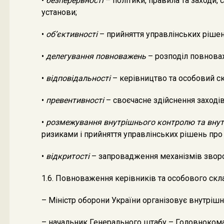
•
безперервності
– політики, правила та заходи, 
установи;
•
об’єктивності
– прийняття управлінських рішень
•
делегування повноважень
– розподіл повноваж
•
відповідальності
– керівництво та особовий скл
•
превентивності
– своєчасне здійснення заході
•
розмежування внутрішнього контролю та внут
ризиками і прийняття управлінських рішень про
•
відкритості
– запровадження механізмів зворот
1.6. Повноваження керівників та особового скл
– Міністр оборони України організовує внутрішн
– начальник Генерального штабу – Головнокоман