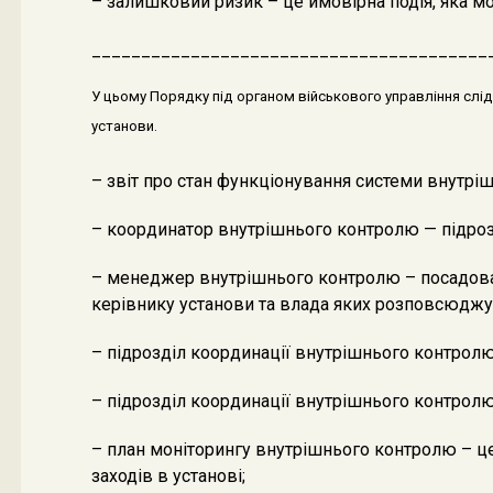
– залишковий ризик – це ймовірна подія, яка м
________________________________________
У цьому Порядку під органом військового управління слід 
установи.
– звіт про стан функціонування системи внутріш
– координатор внутрішнього контролю — підрозд
– менеджер внутрішнього контролю – посадова о
керівнику установи та влада яких розповсюджує
– підрозділ координації внутрішнього контролю
– підрозділ координації внутрішнього контролю
– план моніторингу внутрішнього контролю – ц
заходів в установі;