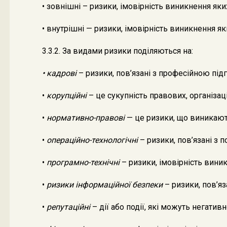
• зовнішні – ризики, імовірність виникнення яки
• внутрішні — ризики, імовірність виникнення 
3.3.2. За видами ризики поділяються на:
• кадрові
– ризики, пов’язані з професійною під
•
корупційні
– це сукупність правових, організа
•
нормативно-правові
— це ризики, що виникають
•
операційно-технологічні
– ризики, пов’язані з
•
програмно-технічні
– ризики, імовірність вини
•
ризики інформаційної безпеки
– ризики, пов’яз
•
репутаційні
– дії або події, які можуть негатив