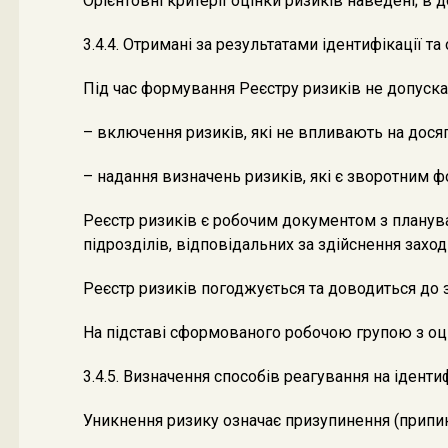
Орієнтовні критерії оцінки ризиків наведені; в
3.4.4. Отримані за результатами ідентифікації
Під час формування Реєстру ризиків не допуска
– включення ризиків, які не впливають на досяг
– надання визначень ризиків, які є зворотним 
Реєстр ризиків є робочим документом з планува
підрозділів, відповідальних за здійснення захо
Реєстр ризиків погоджується та доводиться до з
На підставі сформованого робочою групою з оці
3.4.5. Визначення способів реагування на ідент
Уникнення ризику означає призупинення (припин