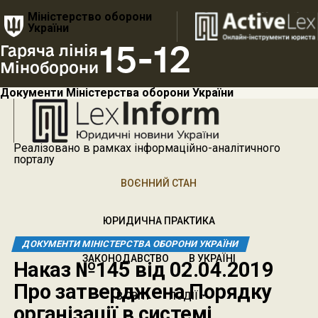
Міністерство оборони
України
15-12
Гаряча лінія
Міноборони
Документи Міністерства оборони України
Реалізовано в рамках інформаційно-аналітичного
порталу
ВОЄННИЙ СТАН
ЮРИДИЧНА ПРАКТИКА
ДОКУМЕНТИ МІНІСТЕРСТВА ОБОРОНИ УКРАЇНИ
ЗАКОНОДАВСТВО
В УКРАЇНІ
Наказ №145 від 02.04.2019
Про затверджена Порядку
В СВІТІ
ПОДІЇ
організації в системі