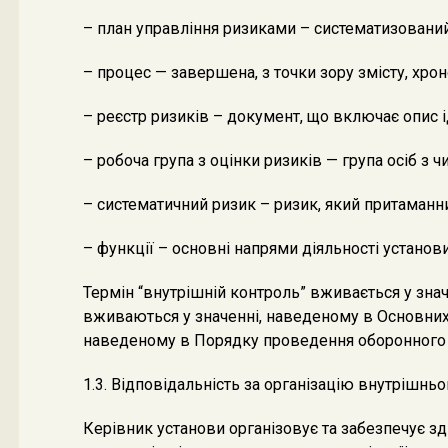
– план управління ризиками – систематизований п
– процес — завершена, з точки зору змісту, хро
– реєстр ризиків – документ, що включає опис і
– робоча група з оцінки ризиків — група осіб з 
– систематичний ризик – ризик, який притаманни
– функції – основні напрями діяльності установи
Термін “внутрішній контроль” вживається у знач
вживаються у значенні, наведеному в Основних 
наведеному в Порядку проведення оборонного о
1.3. Відповідальність за організацію внутрішнь
Керівник установи організовує та забезпечує 