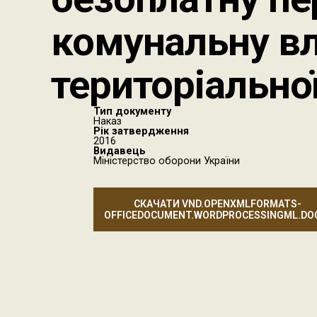
комунальну вл
територіально
Тип документу
Наказ
Рік затвердження
2016
Видавець
Міністерство оборони України
СКАЧАТИ VND.OPENXMLFORMATS-
OFFICEDOCUMENT.WORDPROCESSINGML.D