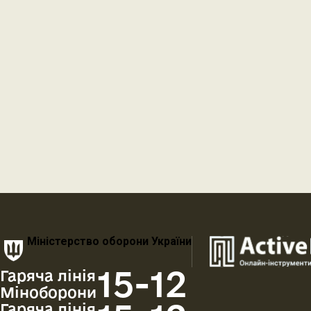
Міністерство оборони України
15-12
Гаряча лінія
Міноборони
Гаряча лінія