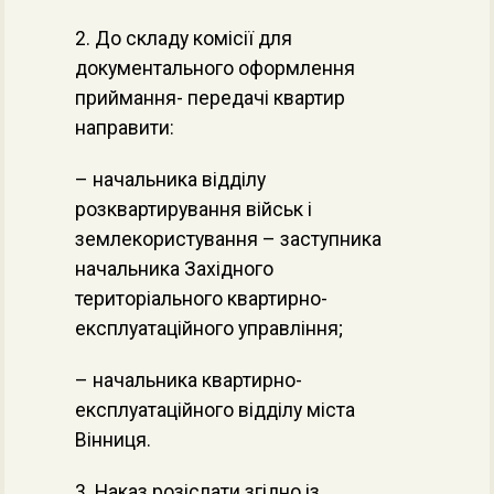
2. До складу комісії для
документального оформлення
приймання- передачі квартир
направити:
– начальника відділу
розквартирування військ і
землекористування – заступника
начальника Західного
територіального квартирно-
експлуатаційного управління;
– начальника квартирно-
експлуатаційного відділу міста
Вінниця.
3. Наказ розіслати згідно із