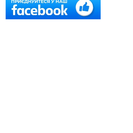
піднявшись одразу на 19 позицій.
Такий результат
став одним із найпомітніших у Європі та підтвердив
зміцнення позицій держави в межах Європейського
Союзу.
Останні роки інтерес до румунського громадянства
серед вихідців із пострадянських країн залишається
стабільним. За час дії програми, передбаченої ст. 11
Закону Румунії «Про громадянство» №21/1991,
другий паспорт отримали понад 2 млн громадян
країн колишнього СРСР.
Румунський паспорт забезпечує доступ до широких
можливостей у межах ЄС. Зокрема, громадяни
Румунії можуть вільно пересуватися та працювати в
країнах Європейського Союзу без окремих дозволів.
Також країна має безвізовий або спрощений режим
в’їзду до 172 держав світу, і очікується, що цей список
надалі розширюватиметься.