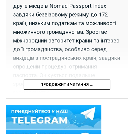
друге місце в Nomad Passport Index
завдяки безвізовому режиму до 172
країн, низьким податкам та можливості
множинного громадянства. Зростає
міжнародний авторитет країни та інтерес
до її громадянства, особливо серед
вихідців з пострадянських країн, завдяки
спрощеній процедурі отримання
паспорта. Очікується подальше
зростання попиту на румунське
ПРОДОВЖИТИ ЧИТАННЯ →
громадянство.
У 2026 році Румунія продемонструвала різке
зростання міжнародного статусу: паспорт країни
посів друге місце у
рейтингу Nomad Passport Index
,