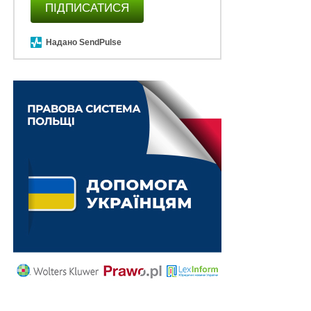
передбачає інвестицій і тривалих етапів натуралізації.
ПІДПИСАТИСЯ
Надано SendPulse
ПОВ'ЯЗАНІ ТЕМИ:
НАСТУПНА
Юридичний супровід у Дія.City: найкращі фірми
для вступу та підтримки статусу
НЕ ПРОПУСТІТЬ
КІК-звітність для українців: покроковий чек-ліст
на 2026 рік