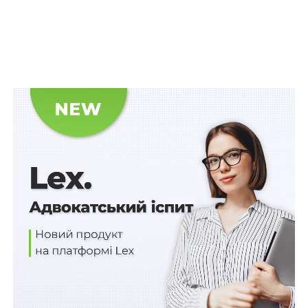
У рейтингу також враховувалися податкові та
юридичні фактори. Зокрема, Румунія залишається
державою з відносно низькими ставками
оподаткування, а можливість множинного
громадянства дозволяє зберігати первинний паспорт
без необхідності відмови від нього.
Паралельно змінюється і міжнародне сприйняття
країни. Якщо раніше Румунія асоціювалася
переважно з аграрним сектором, то нині її дедалі
частіше називають перспективним напрямом у сфері
Digital & Tech. Згідно з даними Global Soft Power Index
2026, країна піднялася на 53-тє місце у світі за
показником «м’якої сили», а також зайняла 44-те
місце у глобальному технологічному рейтингу.
Зростання індексу довіри до Румунії (Trustworthiness)
на 21 позицію експерти пов’язують із активною