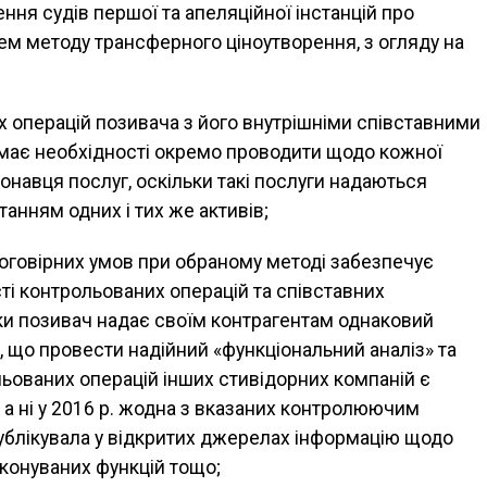
ня судів першої та апеляційної інстанцій про
ем методу трансферного ціноутворення, з огляду на
х операцій позивача з його внутрішніми співставними
ає необхідності окремо проводити щодо кожної
конавця послуг, оскільки такі послуги надаються
танням одних і тих же активів;
договірних умов при обраному методі забезпечує
ті контрольованих операцій та співставних
ки позивач надає своїм контрагентам однаковий
, що провести надійний «функціональний аналіз» та
льованих операцій інших стивідорних компаній є
, а ні у 2016 р. жодна з вказаних контролюючим
ублікувала у відкритих джерелах інформацію щодо
иконуваних функцій тощо;