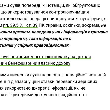
ми судів попередніх інстанцій, які обґрунтовано
ї, що використовувалися контролюючим для
нтрольованої операції принципу «витягнутої руки», є
ам
пп. 39.5.3.1 ст. 39
ПК України, оскільки, зокрема,
не
ючим органом, наведена у них інформація отримана
 перевірити, така інформаціє не є
тимим у спірних правовідносинах
.
осування зниженої ставки податку на доходи
ний бенефіціарний власник доходу
ими висновки судів першої та апеляційної інстанцій
чення діапазону ціни ставки перевалки зернових
х використано джерела інформації, які не
 за критеріями доступності, надійності та