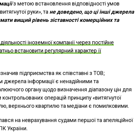
мації
з метою встановлення відповідності умов
витягнутої руки», та
не доведено, що ці інші джерела
мати вищий рівень зіставності комерційних та
діяльності іноземної компанії через постійне
атньо встановити регулярний характер її
начив підприємства як співставні з ТОВ;
 джерела інформації є ненадійними та
олюючого органу щодо визначення діапазону цін для
и контрольованих операцій принципу «витягнутої
лю, верхнього квартилю та медіани є помилковими.
илався на неврахування судами першої та апеляційної
ПК України.