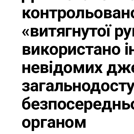
контрольовано
«витягнутої р
використано і
невідомих дже
загальнодосту
безпосереднь
органом