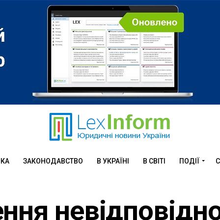
ИКА
ЗАКОНОДАВСТВО
В УКРАЇНІ
В СВІТІ
ПОДІЇ
С
ння невідповідно