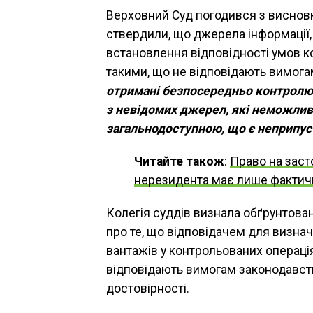
Верховний Суд погодився з висновка
ствердили, що джерела інформаці
встановлення відповідності умов ко
такими, що не відповідають вимог
отримані безпосередньо контролю
з невідомих джерел, які неможливо
загальнодоступною, що є неприпус
Читайте також
:
Право на заст
нерезидента має лише фактич
Колегія суддів визнала обґрунтован
про те, що відповідачем для визна
вантажів у контрольованих операція
відповідають вимогам законодавства
достовірності.