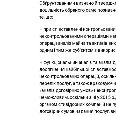
Обґрунтованими визнано й тверджен
доцільність обраного саме позивач
те, що:
– при співставленні контрольовани
неконтрольованими операціями нем
операції аналіз майна та активів ви
одним і тим же суб’єктом з викорис
– функціональний аналіз та аналіз 
досягнення найбільшої співставнос
неконтрольованих операцій, оскіль
перелік послуг, а також враховуючи
«аналіз договірних умов» неконтро
неможливим, оскільки а ні у 2015 р.
органом стивідорних компаній не п
договірних умов надання послуг, в