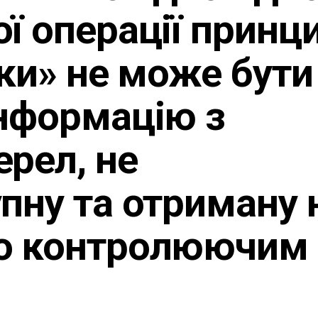
ї операції принц
уки» не може бути
нформацію з
рел, не
пну та отриману 
о контролюючим