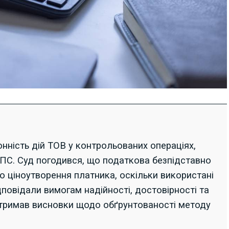
нність дій ТОВ у контрольованих операціях,
ДПС. Суд погодився, що податкова безпідставно
 ціноутворення платника, оскільки використані
повідали вимогам надійності, достовірності та
ідтримав висновки щодо обґрунтованості методу