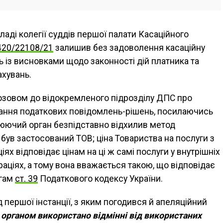
ладі колегії суддів першої палати Касаційного
420/22108/21
залишив без задоволення касаційну
 із висновками щодо законності дій платника та
ахувань.
позовом до відокремленого підрозділу ДПС про
ання податкових повідомлень-рішень, посилаючись
олюючий орган безпідставно відхилив метод
був застосований ТОВ; ціна Товариства на послуги з
ях відповідає цінам на ці ж самі послуги у внутрішніх
аціях, а тому вона вважається такою, що відповідає
огам
ст. 39
Податкового кодексу України.
першої інстанції, з яким погодився й апеляційний
органом використано відмінні від використаних