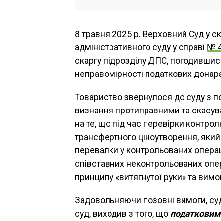
8 травня 2025 р. Верховний Суд у ск
адміністративного суду у справі
№ 
скаргу підрозділу ДПС, погодившись
неправомірності податкових донар
Товариство звернулося до суду з 
визнання протиправними та скасув
на те, що під час перевірки контр
трансфертного ціноутворення, який 
перевалки у контрольованих операці
співставних неконтрольованих опер
принципу «витягнутої руки» та вим
Задовольняючи позовні вимоги, суд 
суд, виходив з того, що
податковим 