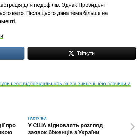
астрація для педофілів. Однак Президент
ого вето. Після цього дана тема більше не
аменті.
ни
Твітнути
упи несе відповідальність за всі вчинені нею злочини, а
НАСТУПНА
ії про
У США відновлять розгляд
 якою
заявок біженців з України