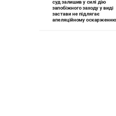
суд залишив у силі дію
запобіжного заходу у виді
застави не підлягає
апеляційному оскарженн