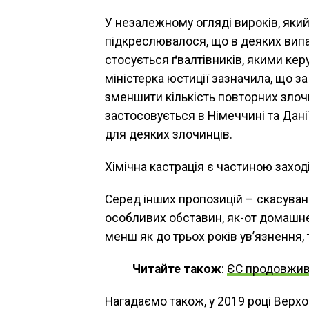
У незалежному огляді вироків, яки
підкреслювалося, що в деяких випад
стосується ґвалтівників, якими ке
міністерка юстиції зазначила, що з
зменшити кількість повторних злоч
застосовується в Німеччині та Дані
для деяких злочинців.
Хімічна кастрація є частиною захо
Серед інших пропозицій – скасуван
особливих обставин, як-от домашнє
менш як до трьох років ув’язнення, 
Читайте також
:
ЄС продовжив 
Нагадаємо також, у 2019 році Верх