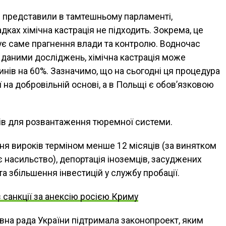
й представили в тамтешньому парламенті,
ках хімічна кастрація не підходить. Зокрема, це
рує саме прагнення влади та контролю. Водночас
а даними досліджень, хімічна кастрація може
инів на 60%. Зазначимо, що на сьогодні ця процедура
ї на добровільній основі, а в Польщі є обов’язковою
дів для розвантаження тюремної системи.
ня вироків терміном менше 12 місяців (за винятком
 насильство), депортація іноземців, засуджених
та збільшення інвестицій у службу пробації.
санкції за анексію росією Криму
овна рада України підтримала законопроект, яким