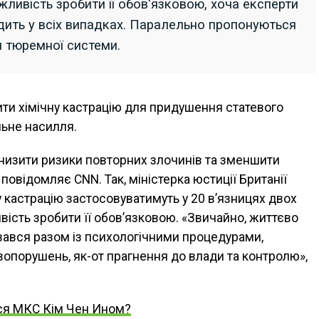
ивість зробити її обов'язковою, хоча експерти
одить у всіх випадках. Паралельно пропонуються
я тюремної системи.
ити хімічну кастрацію для придушення статевого
льне насилля.
є знизити ризики повторних злочинів та зменшити
овідомляє CNN. Так, міністерка юстиції Британії
 кастрацію застосовуватимуть у 20 в’язницях двох
вість зробити її обов’язковою. «Звичайно, життєво
вався разом із психологічними процедурами,
опорушень, як-от прагнення до влади та контролю»,
ься МКС Кім Чен Ином?