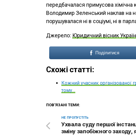
передбачалася примусова хімічна к
Володимир Зеленський наклав на нь
порушувалася ні в соціумі, ні в парл
Джерело:
Юридичний вісник Украї
Поділитися
Схожі статті:
Кожний учасник організованої гр
тому…
ПОВ'ЯЗАНІ ТЕМИ:
НЕ ПРОПУСТІТЬ
Ухвала суду першої інстанц
зміну запобіжного заходу,