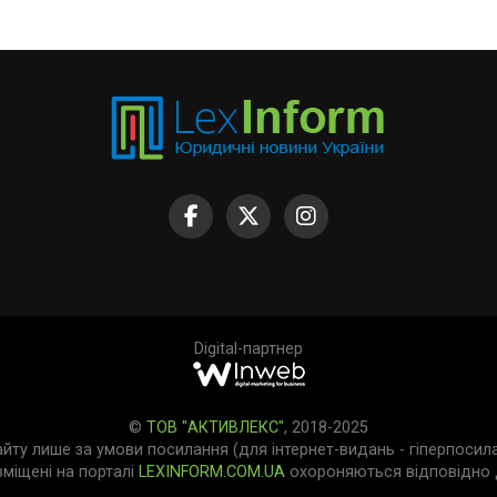
Digital-партнер
©
ТОВ "АКТИВЛЕКС"
, 2018-2025
айту лише за умови посилання (для інтернет-видань - гіперпосил
зміщені на порталі
LEXINFORM.COM.UA
охороняються відповідно д