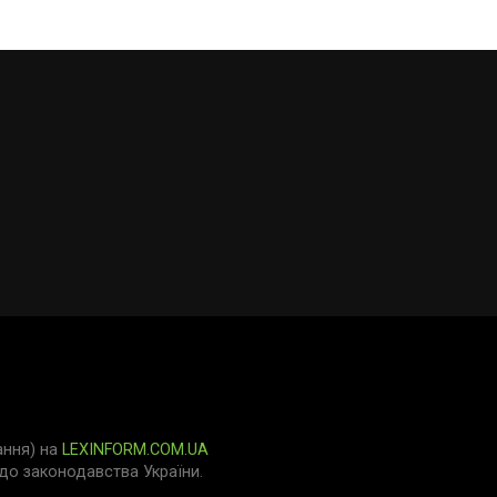
ання) на
LEXINFORM.COM.UA
о законодавства України.