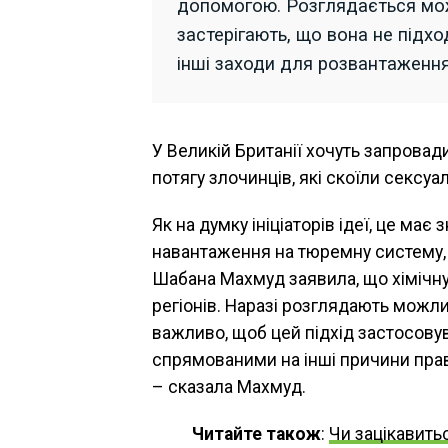
допомогою. Розглядається можл
застерігають, що вона не підх
інші заходи для розвантаженн
У Великій Британії хочуть запровад
потягу злочинців, які скоїли сексуа
Як на думку ініціаторів ідеї, це ма
навантаження на тюремну систему, п
Шабана Махмуд заявила, що хімічну
регіонів. Наразі розглядають можли
важливо, щоб цей підхід застосову
спрямованими на інші причини прав
– сказала Махмуд.
Читайте також
:
Чи зацікавит