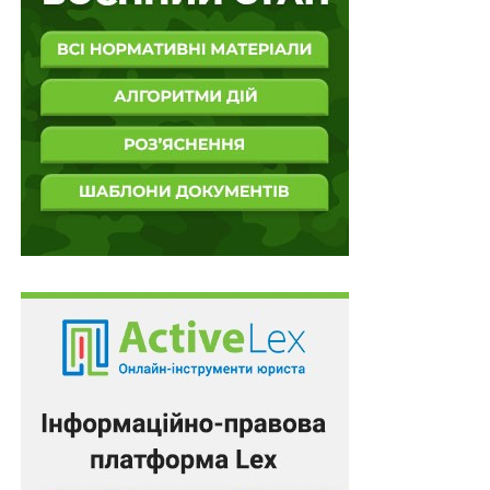
Схожі статті:
Відсутність точних даних про учасників та
спосіб незаконного перетину кордону не
означає…
Автоматичний запис телефонних розмов
програмою, яку особа встановила на свій
мобільний…
Ні суд, ні особа, якій інкриміновано ухилення
від сплати податків, не повинні самостійно…
Не допускається призначення покарання у виді
обмеження волі жінці, яка на момент
ухвалення…
Наявність двох взаємопов’язаних розписок про
позику та про обов’язок передати майно після…