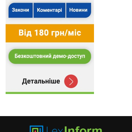
ПОВ'ЯЗАНІ ТЕМИ:
ВЕРХОВНИЙ СУД УКРАЇНИ
ДОГОВІР
ПРИВАТБАНК
ТОВ
ЦК УКРАЇНИ
НАСТУПНА
Виключення із мотивувальної частини вироку
посилання на певні докази не спростовує
беззаперечності та переконливості решти
доказів у провадженні
НЕ ПРОПУСТІТЬ
Враховуючи пом`якшуючі обставини, суди мають
обґрунтовувати як обставини знижують
тяжкість вчиненого кримінального
правопорушення