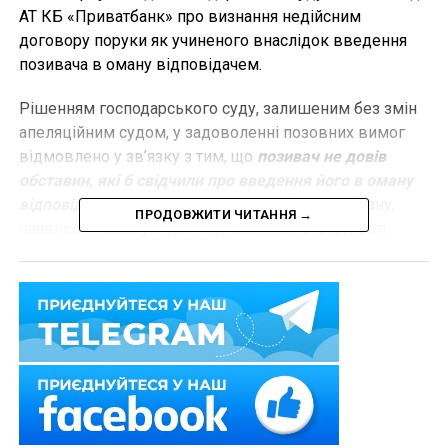
АТ КБ «Приватбанк» про визнання недійсним
договору поруки як учиненого внаслідок введення
позивача в оману відповідачем.
Рішенням господарського суду, залишеним без змін
апеляційним судом, у задоволенні позовних вимог
відмовлено у зв’язку з тим, що
позивач не довів
обставин, які б свідчили про введення його в оману
відповідачем
. Не доведено самого факту обману,
ПРОДОВЖИТИ ЧИТАННЯ →
наявності умислу в діях відповідача та істотності
значення обставин щодо яких особу введено в оману.
У касаційній скарзі позивач зазначав про
неправильне застосування норм матеріального та
порушення норм процесуального права за відсутності
висновків Верховного Суду щодо питання
застосування
ч. 1 ст. 230
ЦК України у подібних
правовідносинах стосовно визнання договору
недійсним у випадку, якщо
сторона правочину в