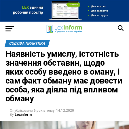
СУДОВА ПРАКТИКА
Наявність умислу, істотність
значення обставин, щодо
яких особу введено в оману, і
сам факт обману має довести
особа, яка діяла під впливом
обману
Опубліковано
6 років тому
14.12.2020
By
Lexinform