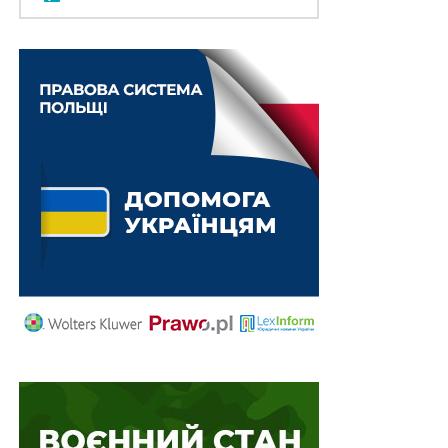
оспорюваного позивачем договору поруки та щодо
інших обставин, на які позивач покликається,
обґрунтовуючи позов у цій справі.
За висновками судів, з якими погодився і Верховний
Суд, позивач помилково стверджував про мету
укладення ним кредитного договору, вважаючи його
наслідком необхідність укладення договору поруки, в
той час як всі докази, наявні в матеріалах справи,
підтверджують зворотне –
отримання кредиту
позивачем відбулося для фінансування його поточної
діяльності, а укладення договору поруки позивачем
відбулося не внаслідок отримання ним кредиту, а
внаслідок його вільного волевиявлення
.
Підготував Леонід Лазебний
Повний текст рішення