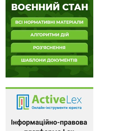
визначеного Порядком
№ 244
.
Тому Верховний Суд рішення окружного
адміністративного суду та постанову апеляційного
адміністративного суду скасував і ухвалив нову
постанову про відмову у задоволенні позову.
Підготував Леонід Лазебний
Повний текст рішення
З іншими правовими позиціями Верховного Суду,
яких вже налічується понад 17 000, можна
ознайомитися в аналітично-правовій системі
LEX
.
Схожі статті: