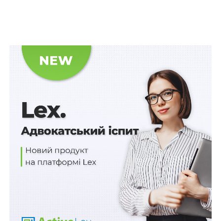
виходячи з того, що паспорт прив’язки в розумінні
Закону України «Про дозвільну систему у сфері
господарської діяльності»
№ 2806-IV
є документом
дозвільного характеру, строк дії якого на дату
набрання чинності постановою № 314 не закінчився.
У касаційній скарзі відповідач зазначав, що паспорт
прив’язки ТС не є дозвільним документом в
розумінні положень законів України
№ 2806-IV
та
«Про Перелік документів дозвільного характеру у
сфері господарської діяльності»
№ 3392-VI
, а отже на
спірні правовідносини не поширюється дія постанови
№ 314
.
Верховний Суд вказав, що вичерпний перелік
документів дозвільного характеру у сфері
господарської діяльності визначений у
додатку
до
Закону № 3392-VI, у якому відсутній паспорт
прив’язки ТС.