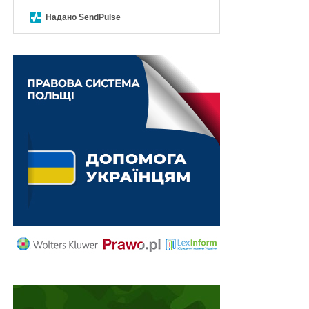
характеру
в розумінні положень Законів
№ 2806-IV
,
Надано SendPulse
№ 3392-VI
та відповідно постанови Кабінету Міністрів
України
№ 314
, яка у період воєнного стану
передбачає особливості щодо продовження строку дії
діючих документів дозвільного характеру.
Суди попередніх інстанцій внаслідок неправильного
тлумачення норм права прирівняли паспорт прив’язки
ТС до документу дозвільного характеру, що
вживається Урядом у контексті
пп. 5 п. 1
постанови №
314 та відповідно дійшли помилкового висновку, що
на момент звернення позивача із заявою від 5 січня
2023 р., паспорт прив’язки ТС був чинним.
Відповідно, оскільки строк дії паспорту прив’язки ТС
станом на момент звернення позивача закінчився,
відповідач у листі цілком обґрунтовано вказав про
необхідність оформлення нового паспорту прив’язки
шляхом подання повного пакету документів,