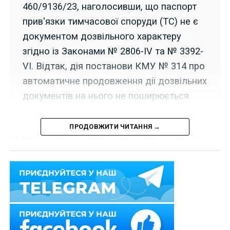
460/9136/23, наголосивши, що паспорт
прив'язки тимчасової споруди (ТС) не є
документом дозвільного характеру
згідно із Законами № 2806-IV та № 3392-
VI. Відтак, дія постанови КМУ № 314 про
автоматичне продовження дії дозвільних
документів на нього не поширюється.
ПРОДОВЖИТИ ЧИТАННЯ →
10 березня 2025 р. Верховний Суд у складі колегії
суддів Касаційного адміністративного суду у справі
№ 460/9136/23
вирішив питання, чи належить паспорт
прив’язки тимчасової споруди до документів
дозвільного характеру.
Фізична особа-підприємець звернулась до суду з
позовом до Управління містобудування та архітектури