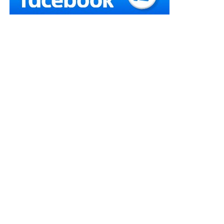
виконавчого комітету міської ради про визнання
протиправною відмови у продовженні дії паспорту
прив’язки стаціонарної тимчасової споруди (торговий
павільйон), оскільки відповідно до постанови
Кабінету Міністрів України від 18 березня 2022 р.
№
314
«Деякі питання забезпечення провадження
господарської діяльності в умовах воєнного стану»
строки дії діючих строкових ліцензій та документів
дозвільного характеру автоматично продовжуються
на період воєнного стану
та три місяці з дня його
припинення чи скасування.
Читайте також
:
Хоча самовільну перебудову
приміщень загального користування здійснив
попередній власник квартири, за усунення
наслідків відповідає новий власник
Суд першої інстанції, з висновками якого погодився
суд апеляційної інстанції, позов задовольнив,