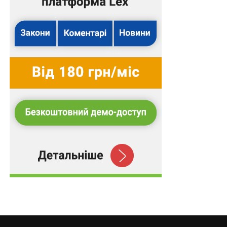
Допомога у веденні бойових дій проти ЗСУ є
ознакою колабораційної діяльності, яка може…
Картку платника податків можна оформити у
Дії та через «е-Консул»
Трудові спори в умовах воєнного стану: огляд
Верховного Суду
Розірвати трудовий договір можна в Дії
Особливості правочинів щодо облігацій
зовнішніх державних позик під час війни
ПОВ'ЯЗАНІ ТЕМИ:
FEATURED
LEX
ВЕРХОВНИЙ СУД УКРАЇНИ
НАСТУПНА
Відсутність заяв споживачів про надання
компенсації за недотримання мінімальних
стандартів якості послуг постачання газу не
звільняє постачальника від обов’язку надати