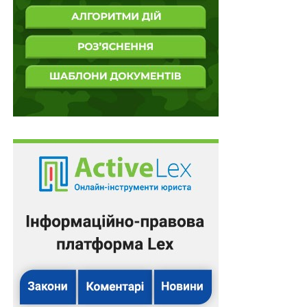
760/23459/17
).
Читайте також:
Послідовне вчинення таких
однорідних злочинів, як посів, вирощування і
зберігання конопель, кваліфікується за ознакою
повторності
Таким чином, суди повинні ретельно перевіряти
доводи сторони захисту, які обґрунтовано ставлять
під сумнів версію сторони обвинувачення. У випадку,
якщо суд після такої перевірки відхиляє доводи
сторони захисту, він має навести переконливі мотиви
такого висновку, які не залишають розумного
сумніву у винуватості обвинуваченого. Разом з тим,
якщо небезпідставні доводи сторони захисту не
можуть бути спростовані з наведенням переконливих
мотивів, які ґрунтуються на обставинах відповідного
провадження, то це свідчить про існування розумного
сумніву в доведеності винуватості особи.