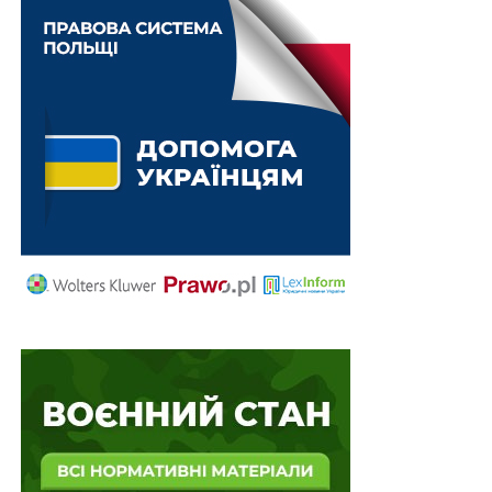
залежало від волі особи те, який розмір речовини
опиниться в її володінні, та розфасування речовини.
Для дотримання стандарту доведення поза розумним
сумнівом недостатньо, щоб версія обвинувачення
була лише більш вірогідною за версію захисту.
Законодавець вимагає, щоб будь-який обґрунтований
сумнів у тій версії події, яку надало обвинувачення,
був спростований фактами, встановленими на
підставі допустимих доказів, і єдина версія, якою
розумна і безстороння людина може пояснити всю
сукупність фактів, установлених у суді є та версія
подій, яка дає підстави для визнання особи винною за
пред`явленим обвинуваченням (зазначена позиція
викладена у постановах Верховного Суду від 4 липня
2018 р. у справі
№ 688/788/15-к
, від 8 жовтня 2019 р.
у справі
№ 195/1563/16-к,
від 21січня 2020 р. у справі
№ 754/17019/17,
від 16 вересня 2020 р. у справі
№