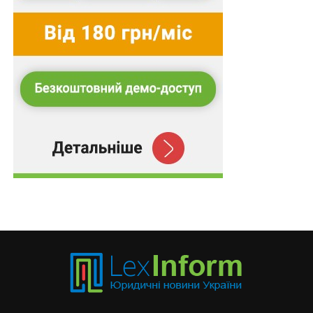
В цій справі з моменту придбання особою
наркотичного засобу шляхом знахідки до моменту
видачі його працівникам поліції минув фактично
незначний проміжок часу. Тому для об`єктивного
висновку про умисел засудженого на збут
наркотичного засобу необхідним є дослідження
обставин придбання та зберігання наркотичної
речовини, а також встановлення моменту виникнення
відповідного умислу.
Отже Верховний Суд дійшов висновку, що з огляду
на зазначене, висновки суду першої та апеляційної
інстанцій про те, що особа, знайшовши наркотичний
засіб, мала умисел на його незаконний збут, без
підтвердження такого висновку іншими доказами,
окрім великого розміру наркотичної речовини та її
розфасування, були передчасними.
Підготував Леонід Лазебний