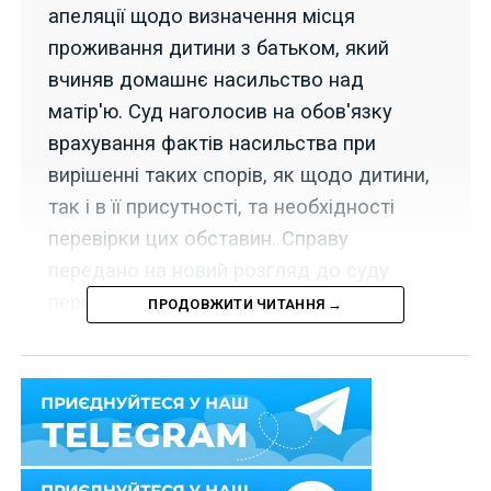
апеляції щодо визначення місця
проживання дитини з батьком, який
вчиняв домашнє насильство над
матір'ю. Суд наголосив на обов'язку
врахування фактів насильства при
вирішенні таких спорів, як щодо дитини,
так і в її присутності, та необхідності
перевірки цих обставин. Справу
передано на новий розгляд до суду
першої інстанції.
ПРОДОВЖИТИ ЧИТАННЯ →
14 грудня 2023 р. Верховний Суд у складі колегії
суддів Другої судової палати Касаційного цивільного
суду у справі
№ 127/20368/21
задовольнив частково
касаційну скаргу матері дитини, щодо якою батько