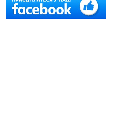
вчиняв домашнє насильство.
Батько дитини звернувся до суду з позовом до
матері дитини про визначення місця проживання
малолітньої дитини разом із батьком. Відповідачка
звернулася до суду із зустрічним позовом про
визначення місця проживання дитини з матір’ю.
Рішенням міського суду у задоволенні первісного
позову відмовлено, зустрічний позов задоволено.
Постановою апеляційного суду рішення скасовано та
ухвалено нове, яким первісний позов задоволено, у
задоволені зустрічного позову відмовлено.
У касаційній скарзі матір дитини, серед іншого,
посилалася на те, що апеляційний суд не врахував, що
рішенням міського суду у справі
№ 127/35461/21
видано обмежувальний припис. Під час розгляду
справи встановлено, що
батько дитини постійно