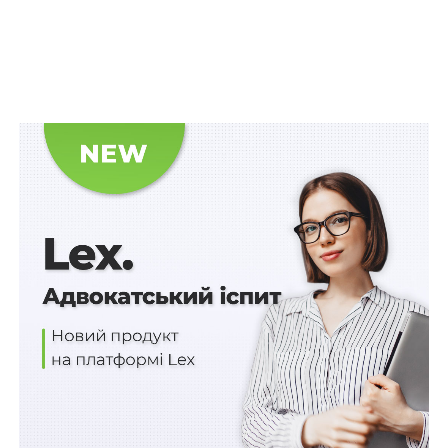
здійснював фізичне насильство відносно неї,
завдавав тілесних ушкоджень, висловлювався
нецензурною лайкою
, що було підставою для
звернення останньої до правоохоронних органів.
Читайте також:
Протидія домашньому
насильству – обмежувальний припис стосовно
кривдника
Верховний Суд вказав, що тлумачення
ч. 1 ст. 161
СК
України свідчить, що під час вирішення спору щодо
місця проживання малолітньої дитини враховується
ставлення батьків до виконання своїх батьківських
обов’язків, особисту прихильність дитини до кожного
з них, вік дитини, стан її здоров’я та інші обставини,
що мають істотне значення.
Тлумачення
ч. 4 ст. 22
Закону України «Про
запобігання та протидію домашньому насильству»