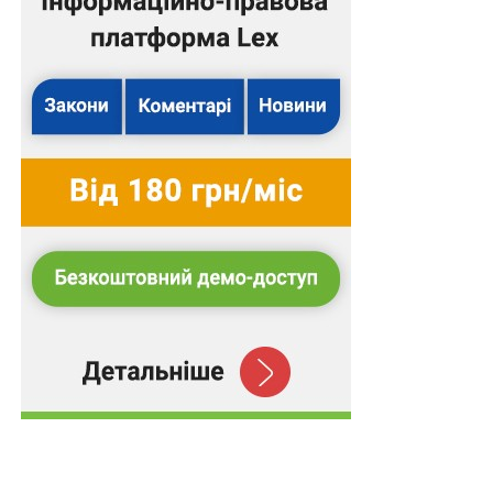
визначення місця проживання дитини з одним із
батьків без дослідження вказаних обставин.
Отже, Верховний Суд рішення міського суду та
постанову апеляційного суду скасував, справу
передав на новий розгляд до суду першої інстанції.
Підготував Леонід Лазебний
Повний текст рішення
З іншими правовими позиціями Верховного Суду,
яких вже налічується понад 16 000, можна
ознайомитися в аналітично-правовій системі
LEX
.
Схожі статті: