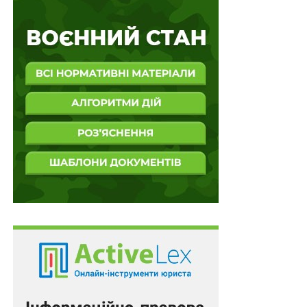
проживання дитини із батьком, зазначив, що
відокремлення дитини від батька може призвести до
психотравми дитини, що прямо суперечить його
інтересам.
Суди не врахували, що законодавець поклав на суд
обов’язок при вирішенні спорів щодо участі одного з
батьків у вихованні дитини враховувати як факти
вчинення домашнього насильства стосовно дитини,
так і за присутності дитини. Зазначені обставини
належить також перевіряти при вирішенні питання
про визначення місця проживання дитини.
Суди не перевірили тверджень матері дитини про
вчинення батьком дитини домашнього насильства
відносно неї, не надали належної правової оцінки
обставинам, встановленим рішенням міського суду у
справі
№ 127/35461/21
, та не мотивували їх
відхилення, зробивши передчасний висновок про