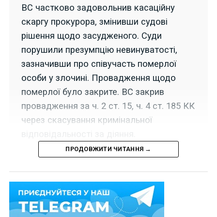
ВС частково задовольнив касаційну
скаргу прокурора, змінивши судові
рішення щодо засудженого. Суди
порушили презумпцію невинуватості,
зазначивши про співучасть померлої
особи у злочині. Провадження щодо
померлої було закрите. ВС закрив
провадження за ч. 2 ст. 15, ч. 4 ст. 185 КК
через скасування кримінальної
відповідальності за діяння.
ПРОДОВЖИТИ ЧИТАННЯ →
28 жовтня 2024 р. Верховний Суд колегією суддів
Третьої судової палати Касаційного кримінального
суду у справі
№ 369/4157/22
задовольнив частково
касаційну скаргу прокурора, який просив змінити