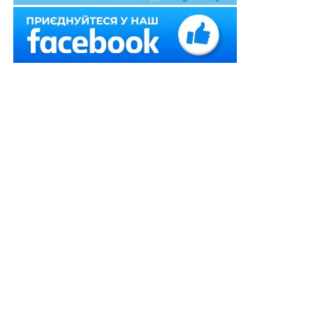
судові рішення щодо засудженого.
Районний суд вироком, залишеним без змін ухвалою
апеляційного суду, визнав фігуранта винуватим і
засудив за
ч. 2 ст. 15
,
ч. 4 ст. 185
КК;
ч. 4 ст. 185
КК.
У касаційній скарзі прокурор із посилання на правову
позицію, висловлену в постанові Верховного Суду
від 4 жовтня 2022 р. у справі
№ 462/853/18
, зазначав,
що суди, вказавши в рішеннях, постановлених щодо
засудженого, про вчинення ним злочину у співучасті з
іншою особою, кримінальне провадження стосовно
якої закрито на підставі
п. 5 ч. 1 ст. 284
КПК, у зв’язку
з її смертю, порушили вимоги
ст. 17
КПК,
ст. 62
Конституції України, оскільки фактично зробили
висновок про вчинення останньою кримінального
правопорушення.
Читайте також:
Необхідність застосування