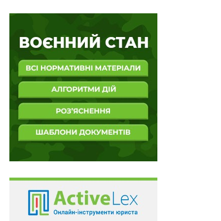
обвинувачення відповідно до обвинувального акта,
крім випадків, передбачених цією статтею.
З огляду на викладене Верховний Суд визнав, що
оскільки суд закрив кримінальне провадження за
обвинуваченням особи у вчиненні кримінального
правопорушення, передбаченого
ч. 2 ст. 15
,
ч. 4 ст. 185
КК, на підставі
п. 5 ч. 1 ст. 284
КПК у зв’язку з її
смертю,
суди не вправі були посилатися в рішеннях
на вказану особу в контексті вчинення нею
кримінального правопорушення
. Це суперечить
принципу презумпції невинуватості й може створити
враження про її винуватість, що є неприпустимим.
Тому Верховний Суд вирок районного суду та ухвалу
апеляційного суду змінив, закрив кримінальне
провадження щодо засудженого за
ч. 2 ст. 15
,
ч. 4 ст.
185
КК на підставі
п. 1-2 ч. 2 ст. 284
КПК, оскільки
втратив чинність закон, яким встановлювалася