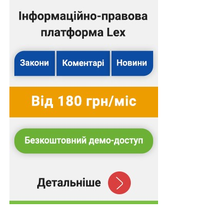
кримінальна протиправність діяння.
Підготував Леонід Лазебний
Повний текст рішення
З іншими правовими позиціями Верховного Суду,
яких вже налічується понад 17 000, можна
ознайомитися в аналітично-правовій системі
LEX
.
Схожі статті:
Замовити послуги Центру резервування
державних інформресурсів можна через
портал Держспецзв’язку
До пенсійного стажу пропонують зараховувати
період відпустки у зв’язку з евакуацією