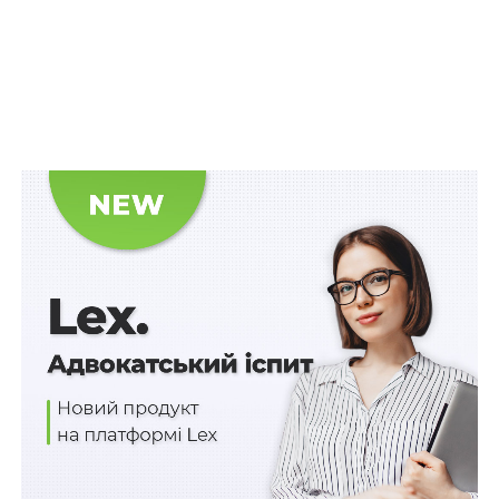
спеціальної конфіскації майна має доводити
сторона обвинувачення. Обвинувачений не
повинний доводити правомірність його набуття
Верховний Суд вказав, що відповідно до
п. 5 ч. 1 ст.
284
КПК кримінальне провадження закривається в
разі, якщо помер підозрюваний, обвинувачений, крім
випадків, якщо провадження є необхідним для
реабілітації померлого.
Закриття кримінального провадження у зв`язку зі
смертю особи, щодо якої здійснюється провадження,
крім випадків, коли воно є необхідним для
реабілітації померлого, по суті означає припинення
процесуальної діяльності щодо встановлення
винуватості особи у вчиненні певного злочину та
відмову держави від притягнення її до кримінальної
відповідальності й призначення їй покарання.