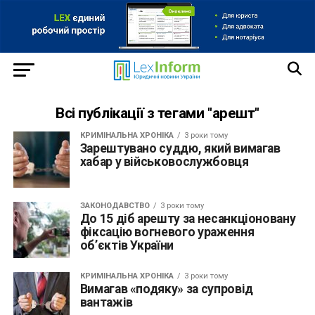
Всі публікації з тегами "арешт"
КРИМІНАЛЬНА ХРОНІКА
3 роки тому
Зарештувано суддю, який вимагав
хабар у військовослужбовця
ЗАКОНОДАВСТВО
3 роки тому
До 15 діб арешту за несанкціоновану
фіксацію вогневого ураження
об’єктів України
КРИМІНАЛЬНА ХРОНІКА
3 роки тому
Вимагав «подяку» за супровід
вантажів