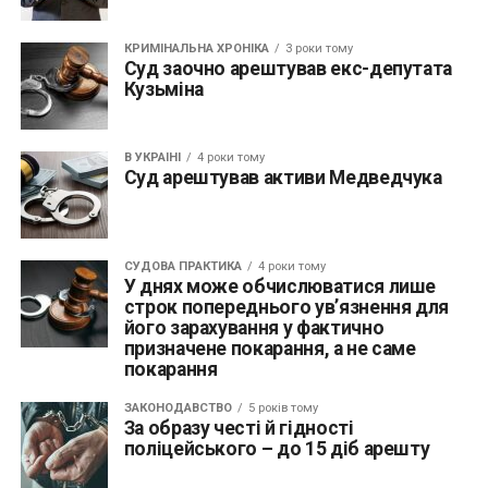
КРИМІНАЛЬНА ХРОНІКА
3 роки тому
Суд заочно арештував екс-депутата
Кузьміна
В УКРАЇНІ
4 роки тому
Суд арештував активи Медведчука
СУДОВА ПРАКТИКА
4 роки тому
У днях може обчислюватися лише
строк попереднього ув’язнення для
його зарахування у фактично
призначене покарання, а не саме
покарання
ЗАКОНОДАВСТВО
5 років тому
За образу честі й гідності
поліцейського – до 15 діб арешту