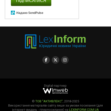
ПІДПИСАТИСЯ
Надано SendPulse
Digital-партнер
©
ТОВ "АКТИВЛЕКС"
, 2018-2025
Використання матеріалів сайту лише за умови посилання (для
інтернет-видань - гіперпосилання) на
LEXINFORM.COM.UA