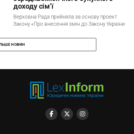
доходу сім’ї
Верховна Рада прийняла за основу проект
Закону «Про внесення змін до Закону України
 з
«Про охорону дитинства» щодо забезпечення
дієвого механізму надання державної допомоги
ІЛЬШЕ НОВИН
сім’ям з дітьми»...