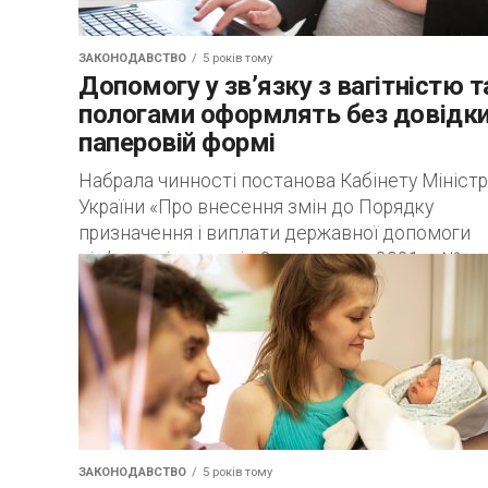
ЗАКОНОДАВСТВО
5 років тому
Допомогу у зв’язку з вагітністю т
пологами оформлять без довідки
паперовій формі
Набрала чинності постанова Кабінету Міністр
України «Про внесення змін до Порядку
призначення і виплати державної допомоги
сім’ям з дітьми» від 3 листопада 2021 р. №
1142,...
ЗАКОНОДАВСТВО
5 років тому