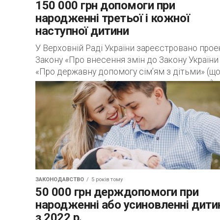
150 000 грн допомоги при
народженні третьої і кожної
наступної дитини
У Верховній Раді України зареєстровано прое
Закону «Про внесення змін до Закону України
«Про державну допомогу сім’ям з дітьми» (щ
стимулювання збільшення народжуваності)»
5585-1. Новою...
ЗАКОНОДАВСТВО
5 років тому
50 000 грн держдопомоги при
народженні або усиновленні дити
з 2022 р.