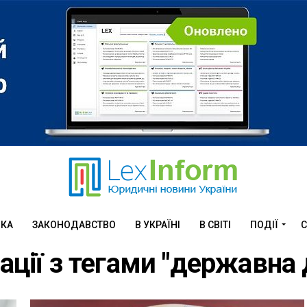
ИКА
ЗАКОНОДАВСТВО
В УКРАЇНІ
В СВІТІ
ПОДІЇ
С
кації з тегами "державна