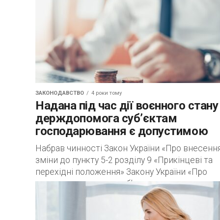
ЗАКОНОДАВСТВО
4 роки тому
Надана під час дії воєнного стану
держдопомога суб’єктам
господарювання є допустимою
Набрав чинності Закон України «Про внесенн
зміни до пункту 5-2 розділу 9 «Прикінцеві та
перехідні положення» Закону України «Про
державну допомогу суб’єктам господарюван
щодо застосування його...