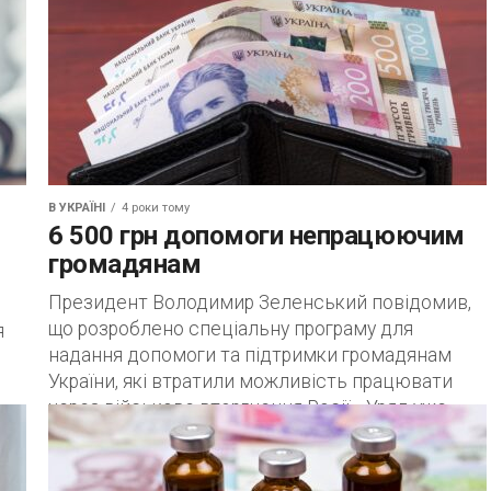
В УКРАЇНІ
4 роки тому
6 500 грн допомоги непрацюючим
громадянам
Президент Володимир Зеленський повідомив,
що розроблено спеціальну програму для
я
надання допомоги та підтримки громадянам
України, які втратили можливість працювати
через військове вторгнення Росії. «Уряд уже
ня»
підготував...