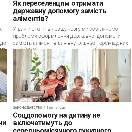
Як переселенцям отримати
державну допомогу замість
аліментів?
кт
У даній статті в першу чергу ми розглянемо
проблеми оформлення державної допомоги
одо
замість аліментів для внутрішньо переміщених
 №
осіб (ВПО) та колізії постанови Кабінету
Міністрів України №...
ЗАКОНОДАВСТВО
5 років тому
Соцдопомогу на дитину не
ни
включатимуть до
середньомісячного сукупного