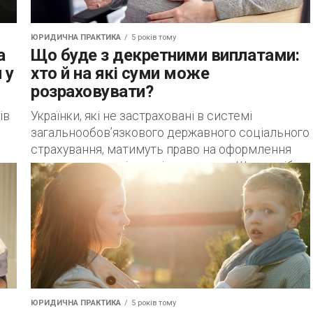
ЮРИДИЧНА ПРАКТИКА
5 років тому
а
Що буде з декретними виплатами:
 у
хто й на які суми може
розраховувати?
ів
Українки, які не застраховані в системі
загальнообов’язкового державного соціального
страхування, матимуть право на оформлення
допомоги по вагітності та пологам. Що потрібно
буде робити для проведення донарахування...
ЮРИДИЧНА ПРАКТИКА
5 років тому