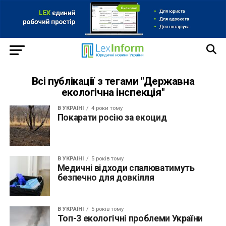
Всі публікації з тегами "Державна
екологічна інспекція"
В УКРАЇНІ
4 роки тому
Покарати росію за екоцид
В УКРАЇНІ
5 років тому
Медичні відходи спалюватимуть
безпечно для довкілля
В УКРАЇНІ
5 років тому
Топ-3 екологічні проблеми України