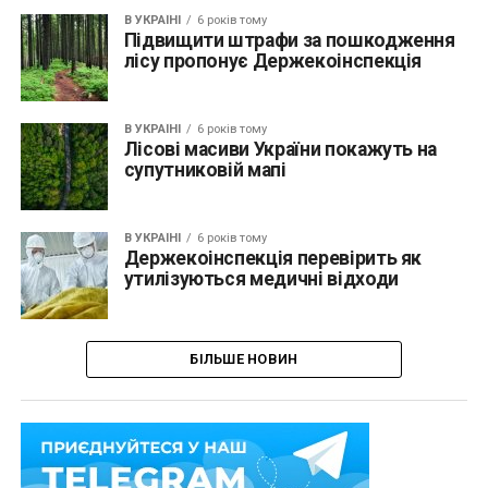
В УКРАЇНІ
6 років тому
Підвищити штрафи за пошкодження
лісу пропонує Держекоінспекція
В УКРАЇНІ
6 років тому
Лісові масиви України покажуть на
супутниковій мапі
В УКРАЇНІ
6 років тому
Держекоінспекція перевірить як
утилізуються медичні відходи
БІЛЬШЕ НОВИН