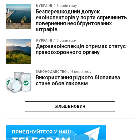
В УКРАЇНІ
6 років тому
Безперешкодний допуск
екоінспекторів у порти спричинить
повернення необґрунтованих
штрафів
В УКРАЇНІ
6 років тому
Держекоінспекція отримає статус
правоохоронного органу
ЗАКОНОДАВСТВО
6 років тому
Використання рідкого біопалива
стане обов’язковим
БІЛЬШЕ НОВИН