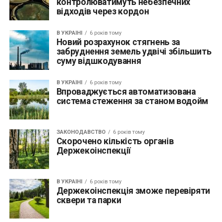
контролюватимуть небезпечних
відходів через кордон
В УКРАЇНІ
6 років тому
Новий розрахунок стягнень за
забруднення земель удвічі збільшить
суму відшкодування
В УКРАЇНІ
6 років тому
Впроваджується автоматизована
система стеження за станом водойм
ЗАКОНОДАВСТВО
6 років тому
Скорочено кількість органів
Держекоінспекції
В УКРАЇНІ
6 років тому
Держекоінспекція зможе перевіряти
сквери та парки