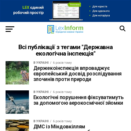
Всі публікації з тегами "Державна
екологічна інспекція"
В УКРАЇНІ
6 років тому
Держекоінспекція впроваджує
європейський досвід розслідування
злочинів проти природи
В УКРАЇНІ
6 років тому
Екологічні порушення фіксуватимуть
за допомогою аерокосмічної зйомки
В УКРАЇНІ
6 років тому
ДМС із Міндовкіллям