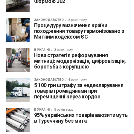
Формою 302
ЗАКОНОДАВСТВО
3 роки тому
Процедуру визначення країни
походження товару гармонізовано з
Митним кодексом ЄС
В УКРАЇНІ
3 роки тому
Нова стратегія реформування
митниці: модернізація, цифровізація,
боротьба з корупцією
ЗАКОНОДАВСТВО
4 роки тому
5 100 грн штрафу за недекларування
товарів громадянами при
переміщенні через кордон
В УКРАЇНІ
5 років тому
95% українських товарів ввозитимуть
в Туреччину без мита