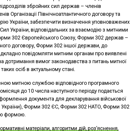
 підрозділів збройних сил держав – членів
нів Організації Північноатлантичного договору та
орію України, забезпечити визначення уповноважених
 Сил України, відповідальних за взаємодію з митними
орми 302 Європейського Союзу, Форми 302 держав –
чного договору, Форми 302 іншої держави, до
відкладно повідомляти митним органам про виявлені
на дотримання вимог законодавства з питань митної
 таких осіб в актуальному стані.
ною митною службою відповідного програмного
місяця до 10 числа наступного періоду подається
 оформлення документа для декларування військової
2 України), Форми 302 ЄС, Форми 302 НАТО, Форми 302
ею формою.
нормативні матеріали, алгоритми дій, роз’яснення,