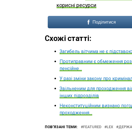
корисні ресурси
Поділитися
Схожі статті:
Загибель вітчима не є підставо
Протиправним є обмеження розм
пенсійне…
У разі зміни закону про кримін
Звільненим для проходження ві
інших підрозділів
Неконституційним визнано пого
проходження…
ПОВ'ЯЗАНІ ТЕМИ:
FEATURED
LEX
ДЕРЖА