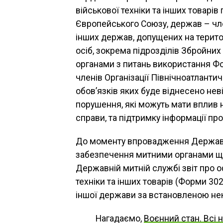
військової техніки та інших товарів
Європейського Союзу, держав – чле
інших держав, допущених на терит
осіб, зокрема підрозділів Збройних
органами з питань використання Ф
членів Організації Північноатланти
обов’язків яких буде віднесено не
порушення, які можуть мати вплив 
справи, та підтримку інформації про
До моменту впровадження Держав
забезпечення митними органами що
Державній митній службі звіт про
техніки та інших товарів (Форми 30
іншої держави за встановленою н
Нагадаємо,
Воєнний стан. Всі 