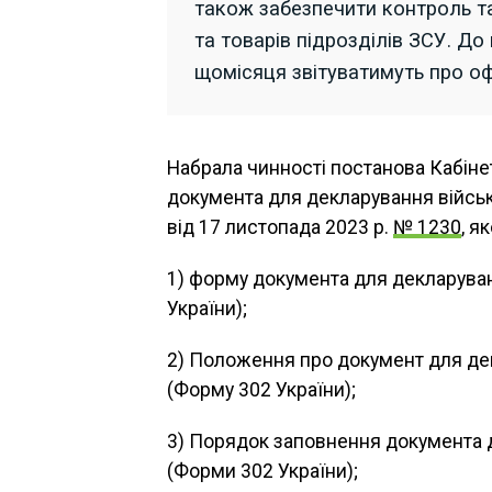
також забезпечити контроль та
та товарів підрозділів ЗСУ. Д
щомісяця звітуватимуть про о
Набрала чинності постанова Кабінет
документа для декларування військо
від 17 листопада 2023 р.
№ 1230
, я
1) форму документа для декларуванн
України);
2) Положення про документ для дек
(Форму 302 України);
3) Порядок заповнення документа д
(Форми 302 України);