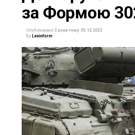
за Формою 30
Опубліковано
3 роки тому
05.12.2023
By
Lexinform