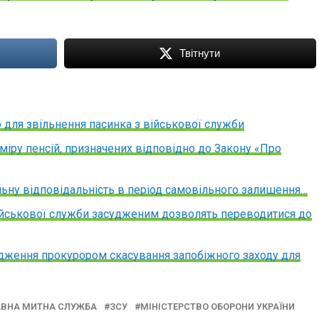
Твітнути
ю для звільнення пасинка з військової служби
іру пенсій, призначених відповідно до Закону «Про
альну відповідальність в період самовільного залишення…
йськової служби засудженим дозволять переводитися до
дження прокурором скасування запобіжного заходу для
ВНА МИТНА СЛУЖБА
ЗСУ
МІНІСТЕРСТВО ОБОРОНИ УКРАЇНИ