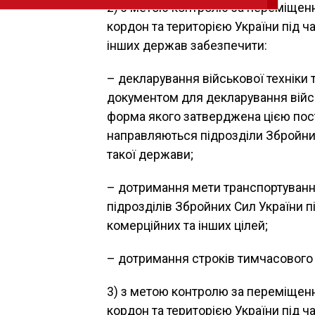
2) з метою контролю за переміщенн
кордон та територією України під ч
інших держав забезпечити:
– декларування військової техніки 
документом для декларування військ
форма якого затверджена цією пос
направляються підрозділи Збройних
такої держави;
– дотримання мети транспортування 
підрозділів Збройних Сил України п
комерційних та інших цілей;
– дотримання строків тимчасового
3) з метою контролю за переміщенн
кордон та територією України під 