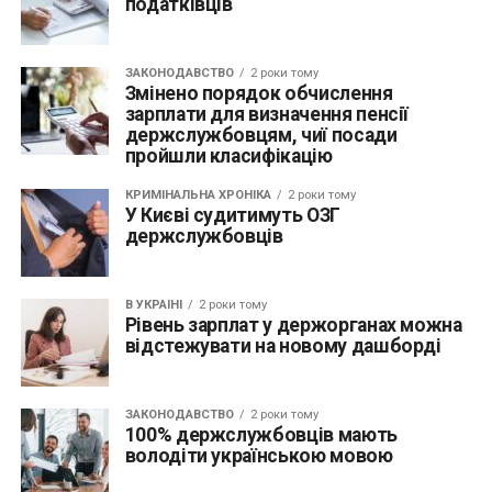
податківців
ЗАКОНОДАВСТВО
2 роки тому
Змінено порядок обчислення
зарплати для визначення пенсії
держслужбовцям, чиї посади
пройшли класифікацію
КРИМІНАЛЬНА ХРОНІКА
2 роки тому
У Києві судитимуть ОЗГ
держслужбовців
В УКРАЇНІ
2 роки тому
Рівень зарплат у держорганах можна
відстежувати на новому дашборді
ЗАКОНОДАВСТВО
2 роки тому
100% держслужбовців мають
володіти українською мовою