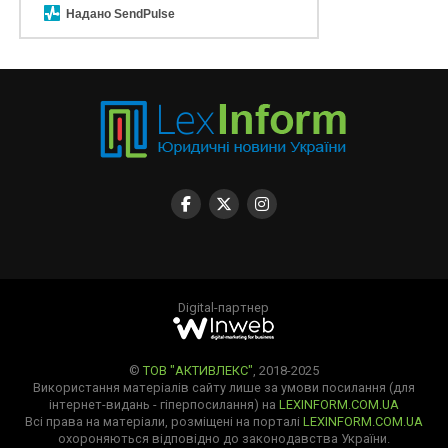
Надано SendPulse
Digital-партнер
©
ТОВ "АКТИВЛЕКС"
, 2018-2025
Використання матеріалів сайту лише за умови посилання (для
інтернет-видань - гіперпосилання) на
LEXINFORM.COM.UA
Всі права на матеріали, розміщені на порталі
LEXINFORM.COM.UA
охороняються відповідно до законодавства України.