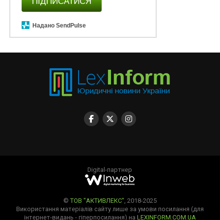
ПІДПИСАТИСЯ
Надано SendPulse
Digital-партнер
©
ТОВ "АКТИВЛЕКС"
, 2018-2025
Використання матеріалів сайту лише за умови посилання (для
інтернет-видань - гіперпосилання) на
LEXINFORM.COM.UA