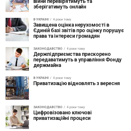
війни перевірятимуть та
зберігатимуть онлайн
В УКРАЇНІ
4 роки тому
Завищена оцінка нерухомості в
Єдиній базі звітів про оцінку порушує
права та інтереси громадян
ЗАКОНОДАВСТВО
4 роки тому
Держпідприємства прискорено
передаватимуть в управління Фонду
держмайна
В УКРАЇНІ
4 роки тому
Приватизацію відновлять з вересня
ЗАКОНОДАВСТВО
4 роки тому
Цифровізовано ключові
приватизаційні процеси