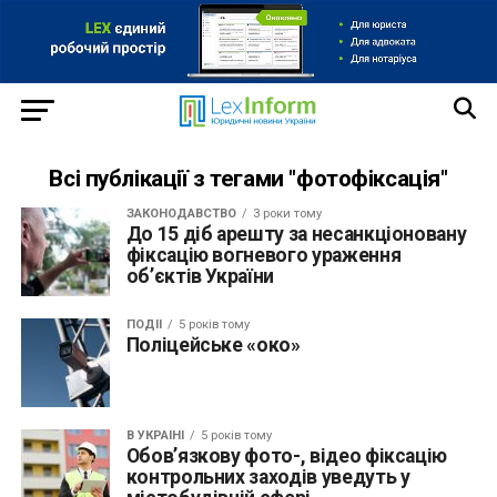
Всі публікації з тегами "фотофіксація"
ЗАКОНОДАВСТВО
3 роки тому
До 15 діб арешту за несанкціоновану
фіксацію вогневого ураження
об’єктів України
ПОДІЇ
5 років тому
Поліцейське «око»
В УКРАЇНІ
5 років тому
Обов’язкову фото-, відео фіксацію
контрольних заходів уведуть у