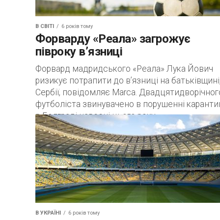
В СВІТІ
6 років тому
Форварду «Реала» загрожує
півроку в’язниці
Форвард мадридського «Реала» Лука Йович
ризикує потрапити до в’язниці на батьківщині,
Сербії, повідомляє Marca. Двадцятидворічног
футболіста звинувачено в порушенні каранти
в Белграді навесні цього року,...
В УКРАЇНІ
6 років тому