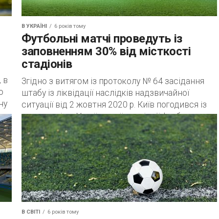
В УКРАЇНІ
6 років тому
Футбольні матчі проведуть із
заповненням 30% від місткості
стадіонів
 в
Згідно з витягом із протоколу № 64 засідання
о
штабу із ліквідації наслідків надзвичайної
ну
ситуації від 2 жовтня 2020 р. Київ погодився із
пропозицією Української асоціації футболу...
В СВІТІ
6 років тому