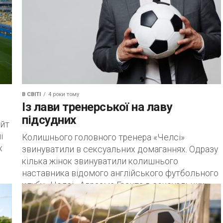
В СВІТІ
4 роки тому
Із лави тренерської на лаву
підсудних
айт
і
Колишнього головного тренера «Челсі»
х
звинуватили в сексуальних домаганнях. Одразу
кілька жінок звинуватили колишнього
наставника відомого англійського футбольного
клубу «Челсі» Авраама Гранта в сексуальних
домаганнях, повідомляє Daily...