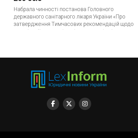
Набрала чинності постанова Головного
державного санітарного лікаря України «Про
затвердження Тимчасових рекомендацій щодо
організації протиепідемічних заходів під час
проведення футбольних матчів в Україні серед
професіональних футбольних...