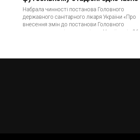
Набрала чинності постанова Головного
державного санітарного лікаря України «Про
внесення змін до постанови Головного
державного санітарного лікаря України від 26
травня 2020 року № 27» від...