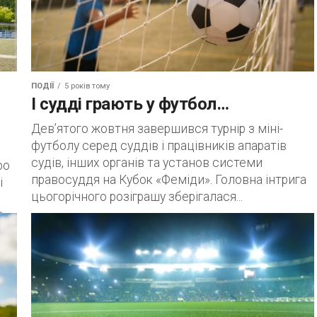
ПОДІЇ
5 років тому
І судді грають у футбол…
Дев’ятого жовтня завершився турнір з міні-
футболу серед суддів і працівників апаратів
судів, інших органів та установ системи
ро
правосуддя на Кубок «Феміди». Головна інтрига
і
цьогорічного розіграшу зберігалася...
..