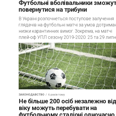
Футбольні вболівальники зможу
повернутися на трибуни
В Україні розпочнеться поступове залучення
глядачів на футбольні матчі за умов дотрима
низки карантинних вимог. Зокрема, на матчі
плей-оф УПЛ сезону 2019-2020: 25 та 29 липня
ЗАКОНОДАВСТВО
6 років тому
Не більше 200 осіб незалежно ві
віку можуть перебувати на
футбольному стадіоні одночасно