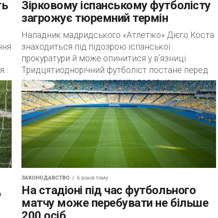
ть
Зірковому іспанському футболісту
загрожує тюремний термін
Нападник мадридського «Атлетіко» Дієго Коста
ння
знаходиться під підозрою іспанської
прокуратури й може опинитися у в’язниці.
...
Тридцятиоднорічний футболіст постане перед
судом у справі про несплату податків у...
ЗАКОНОДАВСТВО
6 років тому
д
На стадіоні під час футбольного
матчу може перебувати не більше
200 осіб