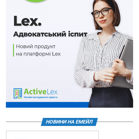
Юнайтед».
Читайте також:
19 липня – День тренера
Джерело:
Юридичний вісник України
ПОВ'ЯЗАНІ ТЕМИ:
ЗВИНУВАЧЕННЯ
СПОРТ
ФУТБОЛ
НАСТУПНА
УЄФА судиться з німецькою піцерією
НЕ ПРОПУСТІТЬ
Найшвидше в світі розлучення
НОВИНИ НА ЕМЕЙЛ