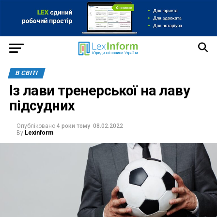
В СВІТІ
Із лави тренерської на лаву
підсудних
Опубліковано
4 роки тому
08.02.2022
By
Lexinform