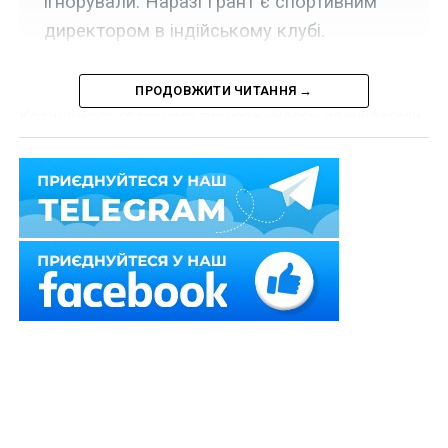
ігнорували. Наразі Грант є спортивним
директором в індійському клубі.
ПРОДОВЖИТИ ЧИТАННЯ →
Колишнього головного тренера «Челсі» звинуватили
в сексуальних домаганнях.
Одразу кілька жінок звинуватили колишнього
наставника відомого англійського футбольного клубу
«Челсі» Авраама Гранта в сексуальних домаганнях,
повідомляє Daily Mail. Викриття відбулося в рамках
ізраїльського телешоу Exposure. Останній його випуск
присвятили 66-річному Гранту.
Читайте також:
Вчителі фізкультури
проходитимуть атестацію раз на п’ять років
У цьому телешоу кілька молодих жінок протягом
години розповідали, що Грант обіцяв їм сприяти в