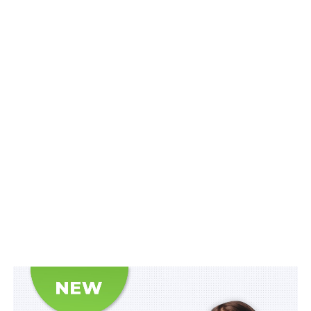
просуванні кар’єрними сходами, якщо вони матимуть
інтимну близькість із ним. Як стверджувалося,
ізраїльтянин тиснув на дівчат, «поки ті не
погоджувалися на інтим». Ще одне одкровення —
поведінка Гранта була «відкритим секретом» для
його колег, проте ті заплющували очі.
Читайте також:
Підвищено посадові оклади у
центрах олімпійської підготовки
Як уточнюється Грант очолював «Челсі» в 2007—2008
роках. Під його керівництвом «пенсіонери» стали
віцечемпіонами АПЛ і вийшли у фінал Ліги чемпіонів,
де в Москві в серії драматичних пенальті програли
«МанЮнайтед» — 1:1 (пенальті — 5:6). Крім того, Грант
привів скромний «Портсмут» до фіналу Кубка Англії
2010 року, а також керував «Вест Гем Юнайтед» у
Прем’єр-лізі. Нині він обіймає скромну посаду
спортивного директора в індійському клубі «Норт-Іст