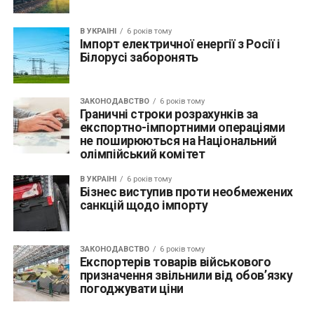
В УКРАЇНІ
6 років тому
Імпорт електричної енергії з Росії і
Білорусі заборонять
ЗАКОНОДАВСТВО
6 років тому
Граничні строки розрахунків за
експортно-імпортними операціями
не поширюються на Національний
олімпійський комітет
В УКРАЇНІ
6 років тому
Бізнес виступив проти необмежених
санкцій щодо імпорту
ЗАКОНОДАВСТВО
6 років тому
Експортерів товарів військового
призначення звільнили від обов’язку
погоджувати ціни