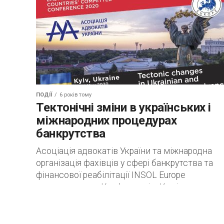
ПОДІЇ
6 років тому
Тектонічні зміни в українських і
міжнародних процедурах
банкрутства
Асоціація адвокатів України та міжнародна
організація фахівців у сфері банкрутства та
фінансової реабілітації INSOL Europe
запрошують на Конференцію Комітету
Східноєвропейських країн «Тектонічні зміни 
українських і...