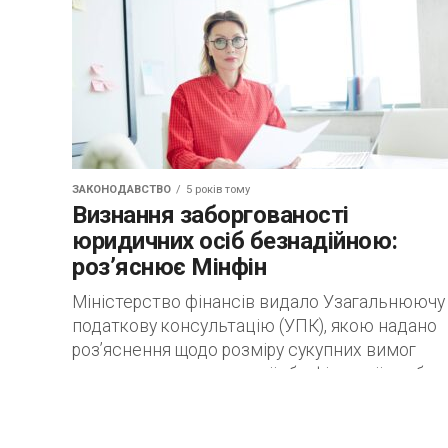
ЗАКОНОДАВСТВО
5 років тому
Визнання заборгованості
юридичних осіб безнадійною:
роз’яснює Мінфін
Міністерство фінансів видало Узагальнюючу
податкову консультацію (УПК), якою надано
роз’яснення щодо розміру сукупних вимог
кредитора до юридичної або фізичної особи-
боржника, що може враховуватись для
віднесення такої...