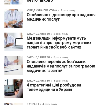
безготівково
ЮРИДИЧНА ПРАКТИКА
2 роки тому
Особливості договору про надання
медичних послуг
ЗАКОНОДАВСТВО
2 роки тому
Медзаклади інформуватимуть
пацієнтів про програму медичних
гарантій на своїх веб-сайтах
ЗАКОНОДАВСТВО
3 роки тому
Оновлено перелік зобов’язань
надавачів медпослуг за програмою
медичних гарантій
ЗАКОНОДАВСТВО
3 роки тому
4 стратегічні цілі розбудови
телемедицини в Україні
В УКРАЇНІ
4 роки тому