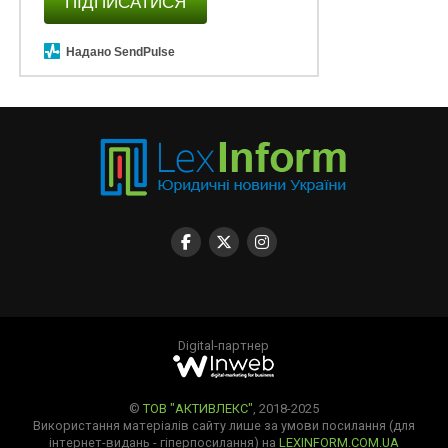
ПІДПИСАТИСЯ
Надано SendPulse
Digital-партнер
©
ТОВ "АКТИВЛЕКС"
, 2018-2025
Використання матеріалів сайту лише за умови посилання (для
інтернет-видань - гіперпосилання) на
LEXINFORM.COM.UA