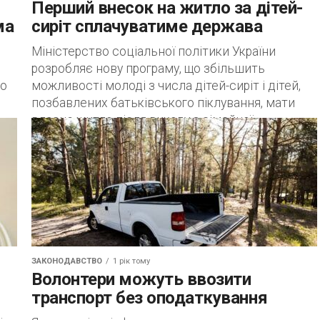
Перший внесок на житло за дітей-
ма
сиріт сплачуватиме держава
Міністерство соціальної політики України
розробляє нову програму, що збільшить
до
можливості молоді з числа дітей-сиріт і дітей,
позбавлених батьківського піклування, мати
власне житло після виходу з сімейної...
ЗАКОНОДАВСТВО
1 рік тому
Волонтери можуть ввозити
транспорт без оподаткування