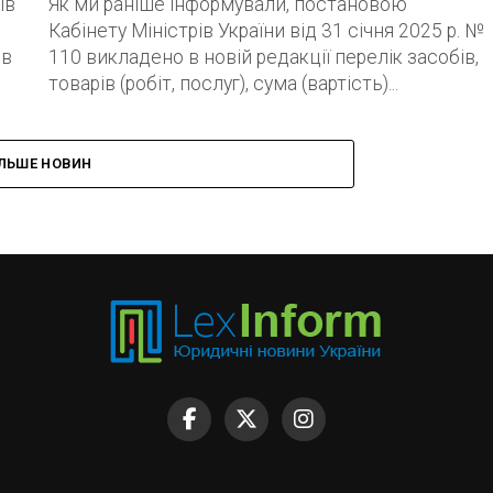
ів
Як ми раніше інформували, постановою
Кабінету Міністрів України від 31 січня 2025 р. №
ів
110 викладено в новій редакції перелік засобів,
товарів (робіт, послуг), сума (вартість)...
ІЛЬШЕ НОВИН