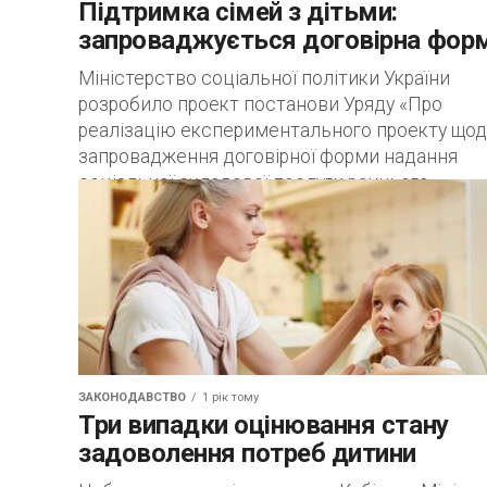
Підтримка сімей з дітьми:
запроваджується договірна фор
Міністерство соціальної політики України
розробило проект постанови Уряду «Про
реалізацію експериментального проекту що
запровадження договірної форми надання
соціальної складової послуги раннього
втручання», якою передбачається: –
визначення...
ЗАКОНОДАВСТВО
1 рік тому
Три випадки оцінювання стану
задоволення потреб дитини