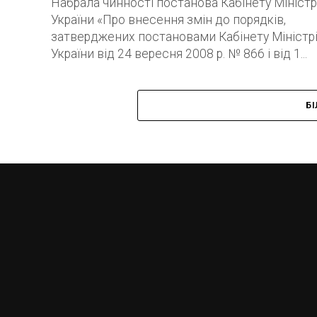
Набрала чинності постанова Кабінету Міністр
України «Про внесення змін до порядків,
затверджених постановами Кабінету Міністр
України від 24 вересня 2008 р. № 866 і від 1...
Б