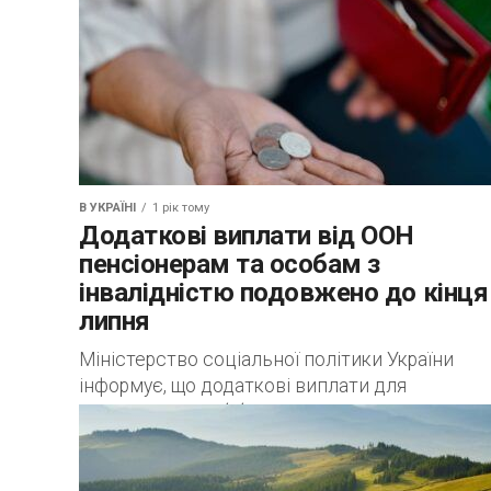
В УКРАЇНІ
1 рік тому
Додаткові виплати від ООН
пенсіонерам та особам з
інвалідністю подовжено до кінця
липня
Міністерство соціальної політики України
інформує, що додаткові виплати для
пенсіонерів, осіб без права на пенсію, та лю
з інвалідністю продовжено ще на 2 місяці – до