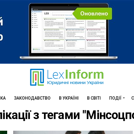
ИКА
ЗАКОНОДАВСТВО
В УКРАЇНІ
В СВІТІ
ПОДІЇ
С
лікації з тегами "Мінсоцп