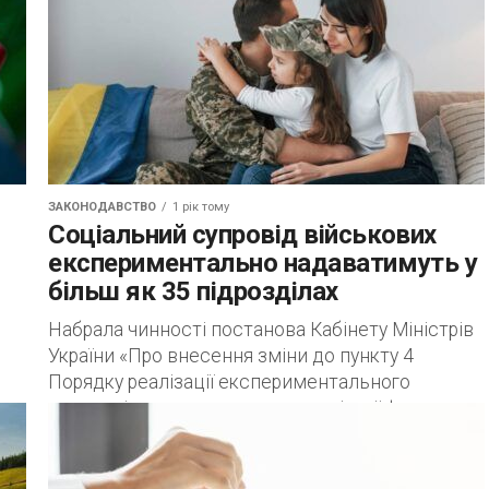
ЗАКОНОДАВСТВО
1 рік тому
Соціальний супровід військових
експериментально надаватимуть у
більш як 35 підрозділах
Набрала чинності постанова Кабінету Міністрів
України «Про внесення зміни до пункту 4
Порядку реалізації експериментального
проекту із запровадження договірної форми
дей
надання соціальної послуги із соціального
...
супроводу...