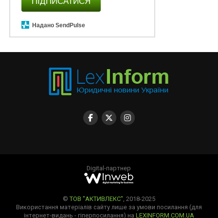
ПІДПИСАТИСЯ
Надано SendPulse
Digital-партнер
©
ТОВ "АКТИВЛЕКС"
, 2018-2025
Використання матеріалів сайту лише за умови посилання (для
інтернет-видань - гіперпосилання) на
LEXINFORM.COM.UA