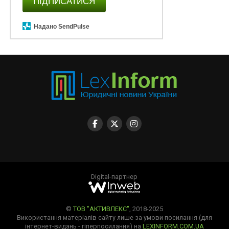
ПІДПИСАТИСЯ
Надано SendPulse
Digital-партнер
©
ТОВ "АКТИВЛЕКС"
, 2018-2025
Використання матеріалів сайту лише за умови посилання (для
інтернет-видань - гіперпосилання) на
LEXINFORM.COM.UA