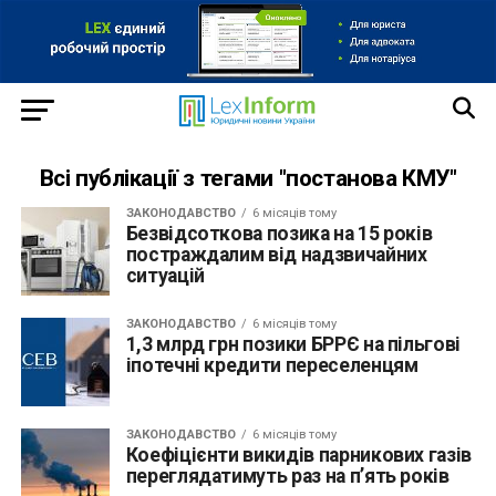
Всі публікації з тегами "постанова КМУ"
ЗАКОНОДАВСТВО
6 місяців тому
Безвідсоткова позика на 15 років
постраждалим від надзвичайних
ситуацій
ЗАКОНОДАВСТВО
6 місяців тому
1,3 млрд грн позики БРРЄ на пільгові
іпотечні кредити переселенцям
ЗАКОНОДАВСТВО
6 місяців тому
Коефіцієнти викидів парникових газів
переглядатимуть раз на п’ять років