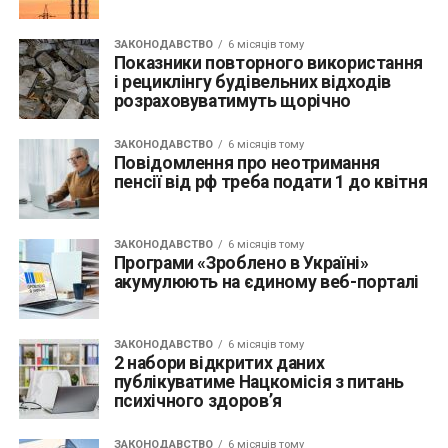
ЗАКОНОДАВСТВО
6 місяців тому
Показники повторного використання
і рециклінгу будівельних відходів
розраховуватимуть щорічно
ЗАКОНОДАВСТВО
6 місяців тому
Повідомлення про неотримання
пенсії від рф треба подати 1 до квітня
ЗАКОНОДАВСТВО
6 місяців тому
Програми «Зроблено в Україні»
акумулюють на єдиному веб-порталі
ЗАКОНОДАВСТВО
6 місяців тому
2 набори відкритих даних
публікуватиме Нацкомісія з питань
психічного здоров’я
ЗАКОНОДАВСТВО
6 місяців тому